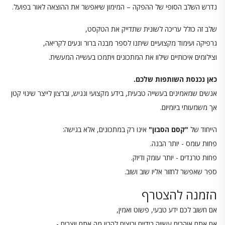
נדרש השלב הסופי של ההפקה – המימון שיאפשר את ההוצאה לאור בפועל.
שלב זה כולל עריכה לשונית שתדייק את הטקסט,
גרפיקה ועימוד מקצועיים שיתנו לספר מבנה ברור ונעים לקריאה,
וצילומים איכותיים שילוו את המתכונים ויתמכו בעשייה המעשית.
כאן נכנסת השותפות שלכם.
אנשים שמאמינים בעשייה טבעית, בידע מקצועי ונגיש, וברצון לייצר שינוי קטן
אך משמעותי ביומיום.
הייחוד של
"קסם הסבון"
אינו רק במתכונים, אלא בגישה:
פחות עומס - יותר הבנה.
פחות טרנדים - יותר עומק ודיוק.
ספר שאפשר לחזור אליו שוב ושוב.
הזמנה להצטרף
אם חשוב לכם ידע טבעי, פשוט ואמין,
אם אתם אוהבים עשייה בידיים ורוצים להבין מה אתם יוצרים -