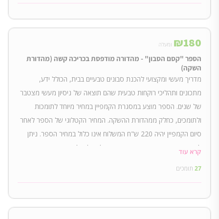
₪
180
ומעלה
הספר "קסם הסבון" - מהדורה מודפסת בכריכה קשה (מהדורת
השקה)
מדריך מעשי ומקצועי להכנת סבונים טבעיים בבית, הכולל ידע,
מתכונים ותהליכי רוקחות טבעית שהם תוצאה של ניסיון מעשי מצטבר
של שנים. הספר מוצע במסגרת הקמפיין במחיר מיוחד לתומכות
ולתומכים, כחלק ממהדורת ההשקה. המחיר הקטלוגי של הספר לאחר
סיום הקמפיין יהיה 220 ש"ח המשלוח אינו כלול במחיר הספר. ניתן
לאסוף את הספר עצמאית מרמת גן. למשלוח לנקודת מסירה- יש
קרא עוד
לבחור משלוח מקומי. למשלוח עם שליח עד הבית- יש לבחור משלוח
27
תומכים
בינלאומי.