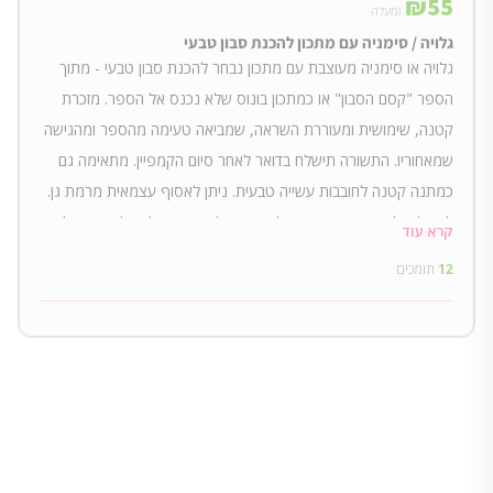
₪
55
ומעלה
גלויה / סימניה עם מתכון להכנת סבון טבעי
גלויה או סימניה מעוצבת עם מתכון נבחר להכנת סבון טבעי - מתוך
הספר "קסם הסבון" או כמתכון בונוס שלא נכנס אל הספר. מזכרת
קטנה, שימושית ומעוררת השראה, שמביאה טעימה מהספר ומהגישה
שמאחוריו. התשורה תישלח בדואר לאחר סיום הקמפיין. מתאימה גם
כמתנה קטנה לחובבות עשייה טבעית. ניתן לאסוף עצמאית מרמת גן.
למשלוח לנקודת מסירה- יש לבחור משלוח מקומי. למשלוח עם שליח
קרא עוד
עד הבית- יש לבחור משלוח בינלאומי.
12
תומכים