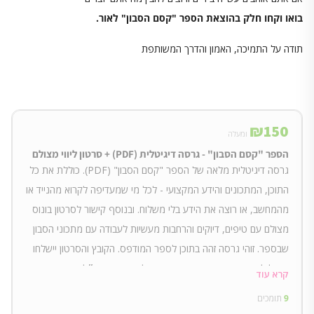
בואו וקחו חלק בהוצאת הספר "קסם הסבון" לאור.
תודה על התמיכה, האמון והדרך המשותפת
₪
150
ומעלה
הספר "קסם הסבון" - גרסה דיגיטלית (PDF) + סרטון ליווי מצולם
גרסה דיגיטלית מלאה של הספר "קסם הסבון" (PDF). כוללת את כל
התוכן, המתכונים והידע המקצועי - לכל מי שמעדיפה לקרוא מהנייד או
מהמחשב, או רוצה את הידע בלי משלוח. ובנוסף קישור לסרטון בונוס
מצולם עם טיפים, דיוקים והרחבות מעשיות לעבודה עם מתכוני הסבון
שבספר. זוהי גרסה זהה בתוכן לספר המודפס. הקובץ והסרטון יישלחו
במייל לאחר סיום הקמפיין. מתאים גם למי שגרה בחו״ל או רוצה
קרא עוד
להתחיל לקרוא מיד.
9
תומכים