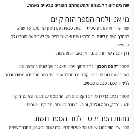
שרוצים ליצור לעצמם ולמשפחתם מוצרים טבעיים באמת.
מי אני ולמה הספר הזה קיים
שמי שירי, ארומתרפיסטית ורוקחת טבעית עם ניסיון של מעל 15 שנה.
במהלך השנים ליוויתי ולימדתי נשים ואנשים רבים איך לעבוד עם חומרי גלם
טבעיים -
דרך הבנה של תהליכים, דיוק בעבודה ופשטות.
הספר
"קסם הסבון"
נולד מתוך ניסיון מצטבר של שנים בהוראה וליווי.
בעבודה עם בוגרות ובוגרי קורסים התחדד עבורי עד כמה חסר ידע מסודר וברור
ללימוד הכנת סבונים טבעיים.
הספר נכתב כדי לרכז ידע מקצועי ונגיש, המבוסס על הבנה ולא על חיקוי -
ידע שנבדק, נוסה ונלמד, ומוגש בצורה פשוטה, מדויקת ויישומית.
מהות הפרויקט - למה הספר חשוב
החזון שלי הוא להנגיש ידע מקצועי ואחראי, כזה שנותן ביטחון, מחבר לעשייה