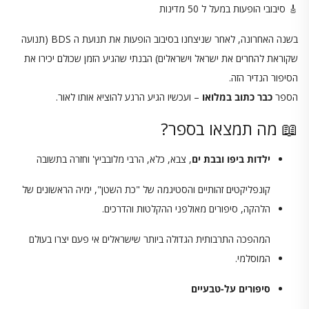
🎸 סיבובי הופעות במעל ל 50 מדינות
בשנה האחרונה, לאחר שניצחנו בסיבוב הופעות את תנועת ה BDS (תנועה
שקוראת להחרים את ישראל וישראלים) הבנתי שהגיע הזמן שכולם יכירו את
הסיפור הנדיר הזה.
הספר
כבר כתוב במלואו
– ועכשיו הגיע הרגע להוציא אותו לאור.
📖 מה תמצאו בספר?
ילדות ביפו ובבת ים
, צבא, כלא, הרבי מלובביץ' וחזרה בתשובה
קונפליקטים זהותיים והסטיגמה של "כת השטן", ימיה הראשונים של
הלהקה, סיפורים מאולפני ההקלטות והדרכים.
המהפכה התרבותית הגדולה ביותר שישראלים אי פעם יצרו בעולם
המוסלמי.
סיפורים על-טבעיים