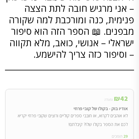
– אני מרגיש חובה לתת הצצה
פנימית, כנה ומורכבת למה שקורה
מבפנים. 📖 הספר הזה הוא סיפור
ישראלי – אנושי, כואב, מלא תקווה
– וסיפור כזה צריך להישמע.
__________________________________
₪
42
ומעלה
אודיו בוק - בקולו של קובי פרחי
לא אוהבים לקרוא, או חובבי ספרים קוליים ורוצים שקובי פרחי יקריא
לכם את הספר בקולו שלו? קיבלתם!
29
תומכים