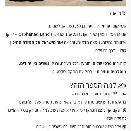
👋 מי אני?
שמי
קובי פרחי
, יליד
יפו
, בן 50, נשוי ואב לשניים.
אני המייסד והסולן של להקת המטאל הישראלית
Orphaned Land
– להקה
שחצתה גבולות, ניפצה תדמיות, והביאה
אור מישראל אל המזרח התיכון
כולו
– דרך המוזיקה.
זכינו ב־
5 פרסי שלום
, הופענו בכל העולם, ובנינו
גשרים בין יהודים,
מוסלמים ונוצרים
– הכול עם מוזיקה וטקסטים.
✍️ למה הספר הזה?
אחרי 35 שנות מסע בלתי נתפס –
🕌 עשרות מעריצים ממדינות אויב שקעקעו את הסמל שלנו על גופם
🚔 חלקם אף נעצרו ונזרקו לכלא או לא יכלו לשוב למולדתם רק בגלל ההאזנה
למוזיקה שלנו
🌍 אלבומים ששברו חומות תרבותיות ובנו גשרים בין אויבים