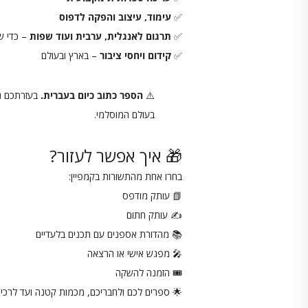
✅
עימוד, עיצוב והפקה לדפוס
✅
תרגום לאנגלית, ערבית ועוד שפות
– כדי שה
✅
קידום ויחסי ציבור
– בארץ ובעולם
⚠️
הספר כתוב כיום בעברית.
בעזרתכם נו
בעולם המוסלמי.
🎁 איך אפשר לעזור?
בחרו אחת מהתשורות בקמפיין:
📗 עותק מודפס
✍️ עותק חתום
📚 מהדורת אספנים עם תכנים בלעדיים
🎤 מפגש אישי או הרצאה
🎟️ הזמנה להשקה
🌟 ספרים לכם ולחבריכם, מכמות קטנה ועד לרכי