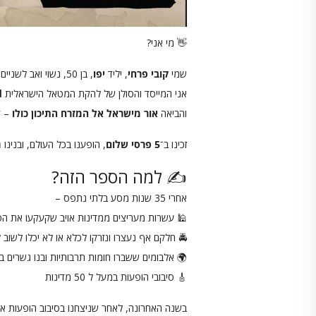
👋 מי אני?
שמי
קובי פרחי
, יליד
יפו
, בן 50, נשוי ואב לשניים.
אני המייסד והסולן של להקת המטאל הישראלית
d
והביאה
אור מישראל אל המזרח התיכון כולו
– ד
זכינו ב־
5 פרסי שלום
, הופענו בכל העולם, ובנינו
ג
✍️ למה הספר הזה?
אחרי 35 שנות מסע בלתי נתפס –
🕌 עשרות מעריצים ממדינות אויב שקעקעו את הס
🚔 חלקם אף נעצרו ונזרקו לכלא או לא יכלו לשוב
🌍 אלבומים ששברו חומות תרבותיות ובנו גשרים בין
🎸 סיבובי הופעות במעל ל 50 מדינות