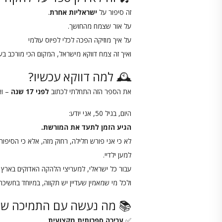
זה סיפור על
ישראליות אחרת
.
על אור שצמח מהחושך.
על איך מוזיקה הפכה לכלי לפיוס עולמי
ואיך זה צמח דווקא מישראל, המקום הכי מורכב בעו
🕰️ למה דווקא עכשיו?
את הספר הזה התחלתי לכתוב
לפני 17 שנה
– ואז
היום, בגיל 50, אני יודע:
הגיע הזמן לתעד את המורשת.
לא כי אני פורש חלילה, רחוק מזה, אלא כי הסיפור 
למען ילדיי.
עבור כל ישראלי, למעריצי הלהקה האדוקים בארץ 
ולכל מי שמאמין שעדיין יש תקווה, במיוחד בחשיכה 
📚 מה נעשה עם התמיכה של
✅
עריכה ספרותית מקצועית