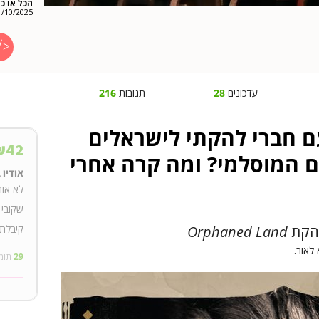
הכל או כל
1/10/2025
עדכונים
28
תגובות
216
ם חברי להקתי לישראלים
₪
42
ם המוסלמי? ומה קרה אחרי
אודיו 
לא אוה
שקובי 
קיבלתם
להקת
Orphaned Land
 לאור.
29
תומ