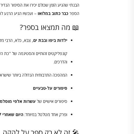
הבנתי שהגיע הזמן שכולם יכירו את הסיפור הנדיר 
הספר
כבר כתוב במלואו
– ועכשיו הגיע הרגע להו
📖 מה תמצאו בספר?
ילדות ביפו ובבת ים
, צבא, כלא, הרבי מל
קונפליקטים זהותיים והסטיגמה של "כת ה
והדרכים.
המהפכה התרבותית הגדולה ביותר שישראלי
סיפורים על-טבעיים
סיפורים אישיים של
עשרות אלפי מוסלמי
ופרק אחד מטלטל במיוחד:
היום שאחרי 7 באוקטובר
🎤 זה לא רק ספר על להקה