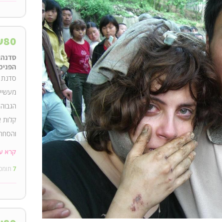
₪
80
סדנה: 
הפנימי
סדנת י
מעשיים
הגבוהה
קלות א
סדנאות
קרא ע
ולישוע
7
תומכ
בין הק
הרעשים
לבסוף 