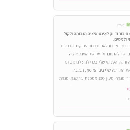
ומעלה
חיבור ודיוק לאינטואיציה הגבוהה ולקול
 ולניסים.
ום מרתקת ומלאת תובנות עמוקות ותרגולים
. איך להתחבר ולדייק את האינטואיציה
 והקול הפנימי שלי. בכדי לנוע לנווט ביתר
ת התודעה שלי בים המיסוך, הבלבול
והסחרור. מנחה: מעיין סבג מטפלת 15 שנה, מנחת
 וטקסי ריפוי העצמה ותודעה, חיבור לניסים
וד
ת השם כהרף עין. בסדנה נלמד: איך להבדיל
ים
ול הפנימי הגבוה המנווט אותנו נכון לבין שאר
 והקולות. נתרגל, נקבל תובנות ודיוקים.
נתחבר לתדר הניסים לכבוד ראש חודש
כסליו. עלות: 100₪ משך הסדנה: 2.5 שעות שעות: