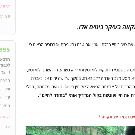
איפה: 
קרא ע
9
תומכ
קווה בעיקר בימים אלו.
 את סיפור חיי הבלתי יאמן ואם טרם נחשפתם אז ברוכים הבאים כי
₪
55
הרצאה 
לכבוד 
ה כשפניי מרוסקות לחלוטין וקולי לא נשמע. חיי השתנו לחלוטין,
הרצאה 
יא מסע מלב האדמה ללב האדם. במשך שלושה ימים אני נאבקת
חנוכה 
טח ההרוס על אדמתה הפצועה של סין כשאני פצועה ומדממת, מבלי
וזימון
 את חיי ופוגשת בקול המדריך אותי ״בחזרה לחיים״.
יחדיו 
המעורר
קרא ע
ם תמיד יש תקווה !
21:00 -22:15
2
תומכ