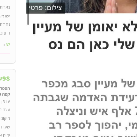
בארותי
ישראל 
גם לחב
החנוכה
37
תומ
₪
98
הספר 
קפה מ
עותק מ
עצמית
ימים א-