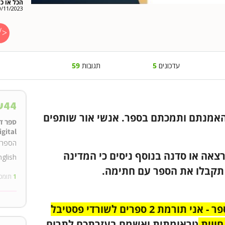
הכל או כל
0/11/2023
עדכונים
5
תגובות
59
₪
44
האמנתם ותמכתם בספר. אנשי אור שותפים
igital
אה או סדנה בנוסף ניסים כי המדינה
glish.
 תקבלו את הספר עם חתימה.
1
תומכ
רכשתם ספר - אני תורמת 2 ספרים לשורדי פסטיבל
חווית
טראומתית ואשמח בעזרתכם לתרום.