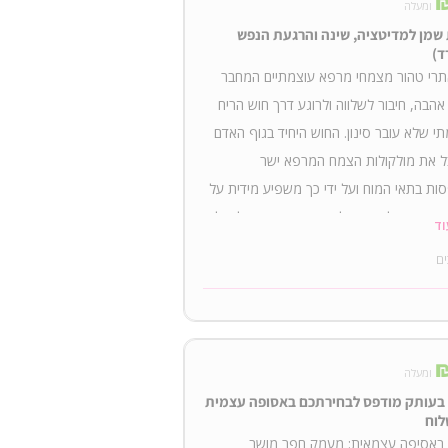
ומעלה
19:30-22:00 איפה: בזום. תאריך: 20.11 ראש
 שמן למדיטציה, שינה והרגעת הנפש
סליו. חודש הניסים.
ד)
תרי טהור מצמחי מרפא עוצמתיים המחבר
הבה, חיבור לשלווה ולרוגע דרך חוש הריח
י שלא עובר סינון. החוש היחיד בגוף האדם
 את מולקולות הצמח המרפא ישר
ות בתאי המוח ועל ידי כך משפיע מידית על
 רוגע, החלמה וחמלה. את השמן ניתן לקבל
וד
בדואר. בתוספת תשלום. כמות: בקבוק של 30 מל.
ים
ימוש: מטפטפים ומעסים את מפרקי הידים,
לב. נושמים עמוק עם ידים על הפנים. ושוקעים
או לרוגע. משתלב עם מדיטציות. לכל מי
ת את השמן מקבלת קישור למדיטציה
ומעלה
 של מעיין סבג.
בעותק מודפס לבחירתכם באסופה עצמית
לוח
באסיפה עצמאית: מעמק חפר מושב