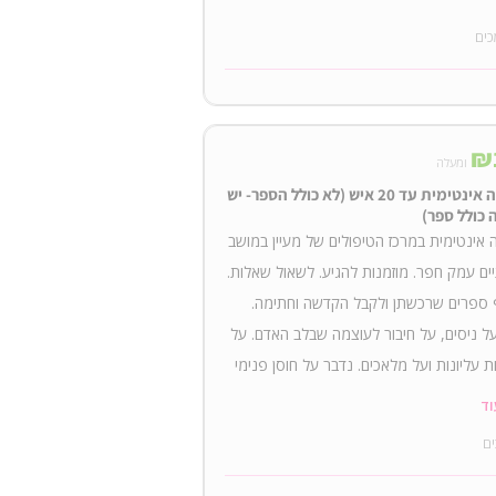
כים
₪
ומעלה
הרצאה אינטימית עד 20 איש (לא כולל הספר- יש
 כולל ספר)
אינטימית במרכז הטיפולים של מעיין במושב
ים עמק חפר. מוזמנות להגיע. לשאול שאלות.
 ספרים שרכשתן ולקבל הקדשה וחתימה.
ל ניסים, על חיבור לעוצמה שבלב האדם. על
 עליונות ועל מלאכים. נדבר על חוסן פנימי
צון. נעשה מדיטציה עוצמתית יחדיו. יהיה
וד
מרגש. זמן טוב לנשמה. לקראת חנוכה.
ים