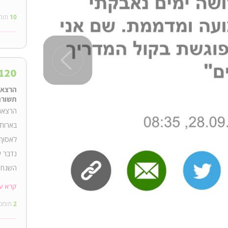
10
תומ
120
תשורה
הרצאה 
בארותי
לאסוף
נדבר ע
השגחות
וכוח ר
קרא ע
מהמם ו
2
תומכ