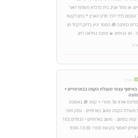
ים. או מתל אביב בית כלכלא משלוח דואר
הסכום כללי לכל חלקי הארץ * ניתן לקנות
רים כמתנה 🎁 הספר יגיע בדיוק לכבוד חג
 - חג הניסים 💫 מתנה נפלאה לחג.
כים
ומעלה
באיסוף עצמי מעגלת הקפה בבארותיים +
תנה
ודפס וארוז של ספרי + קפה 🎁 באסופה
 מעגלת הקפה מושב בארותיים - עמק חפר.
מיקום: קפה במושב - מושב בארותיים • הנחלים 102
שעות שניתן לאסוף בהן את ספרי: 9:00-13:30
ו