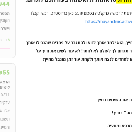
₪
44
הרצאה תובנות מהעולם הבא במיוחד לימים אלה ניתנת לרכישה כהקלטה בסכום 55₪ כאן בהדסטרט. רכשו וקבלו
הספר 
הקובץ 
https://mayanclinic.acti
וישלח 
8
תומכ
חייך, הוא ילמד אותך לנוע ולהתגבר על פחדים שהגבילו אותך
תגרום לך לעולם לא לוותר! לא עוד לשים את חייך על
 לפחדים לנצח אותך ולקחת עוד זמן מוגבל מחייך!
₪
55
הרצאה
לימים
את השינוים בחייך.
ענקיות
אלו. א
מה״ בחייך!
תשובות
 מרפא ומסעיר.
והמיינ