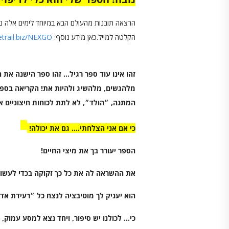
הקלטה למייל.כאן מידע נוסף:
vetrail.biz/NEXGO
זהו אינו עוד ספר רגיל… זהו ספר הישנה את 
מלהגשים, מלהשיג ולהיות את! הקריאה בספר 
המתנה, ״הולד״, לא לתת לכוחות חיצוניים או
כי אם אני הצלחתי…. גם את יכולה!
ה
ספר יעורר בך את מיצי החיים!
את ההשראה לה את כל כך זקוקה בכדי לעשות 
הוא יעניק לך מוטיבציה לנצח כל ״רעידת אד
כי…
לכולנו יש סיפור, ויחד נצא למסע עמוק,