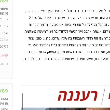
₪
89
טיפות
 כל מילה בספרי נכתבה מדם ליבי. הספר הפך ליצירה מרתקת,
חודש כ
(מקוד
מותחת ועוצרת נשימה. מלאת ניסים, חווית סף מוות, התגלות שמימית וצעידה בלתי אפשרית ביערות של סין כ12
שמן א
וזב הכל בכדי להציל את חיי. בעוד אני פצועה ומדממת למוות
לרטט א
השיקום. אשתף אתכם איך הגעתי לנקודה בה אני למעשה משוקמת
העוצמת
 למצוא את האור והעוצמות בחשיכה שלהם, ברגעי כאב ושפל.
שמקבל
ד בחייכם מתוך חיבור לכוחות בתוככם בכדי להתגבר מעל כל
לסינפס
, תזכרו בדברים החשובים באמת ובערך העמוק שבחיים, תזכרו
שלווה,
קרא ע
ילותיכם, משאלותיכם ורצונותיכם העמוקים ביותר, תקבלו תובנות
1
תומכ
אופן ש
גרון, 
לשינה 
שרוכש
₪
89
מודרכת
הספר 
או מש
הספר 