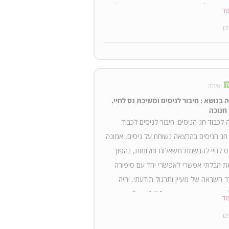
בזום כחלק מהתמיכה בשיחרור הספר שלי.
וד
ים
ומעלה
בנושא : חיבור לניסים ומשיכת נס לחיי.
חנוכה
לכבוד חג הניסים: חיבור לניסים לכבוד
חג הניסים בהרצאה נשוחח על ניסים, אמונה
 נס לחיי להגשמת משאלות וחלומות, נהפוך
את הבלתי אפשרי לאפשרי יחד עם סיפורה
 השראה של מעיין ותרגול תודעתי. יהיה
מרתק! היכן: מפגש בזום. מתי: 9/12 מוצ״ש שעה
וד
ים