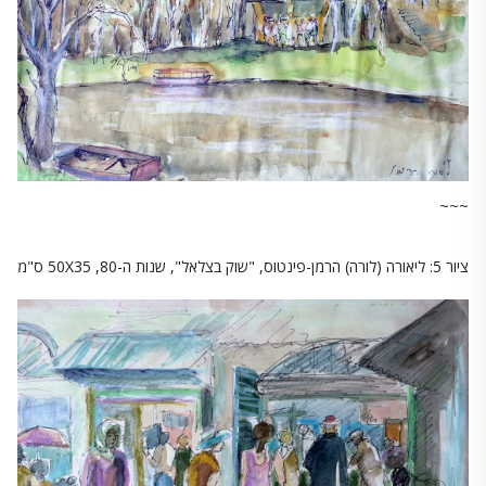
~~~
ציור 5: ליאורה (לורה) הרמן-פינטוס, "שוק בצלאל", שנות ה-80, 50X35 ס"מ