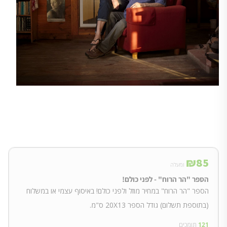
₪
85
ומעלה
הספר "הר הרוח" - לפני כולם!
הספר "הר הרוח" במחיר מוזל ולפני כולם! באיסוף עצמי או במשלוח
(בתוספת תשלום) גודל הספר 20X13 ס"מ.
121
תומכים