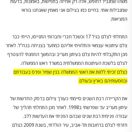
משהו שמגביל לחופש, אלה רק אחיזה בתפישות, באמונות, בדעות
שמגבילות אותי. בחיים כמו בצילום אני מאמין שאנחנו בוראי
המציאות.
התחלתי לצלם בגיל 17 וכשכל חברי וחברותי התגייסו, הייתי כבר
צלם עיתונאי עצמאי והתלוויתי אליהם כמתעד בצניחה בנח"ל. לאחר
מכן התקבלתי להיות צלם בעיתון מעריב ובהמשך הוזמנתי להצטרף
לצלם בלשכת העיתונות הממשלתית במשרד ראש הממשלה.
כצלם זכיתי ללוות את ראשי הממשלה בגין שמיר ופרס בעבודתם
ובמסעותיהם בארץ ובעולם.
את הקריירה רבת השנים סיימתי כעורך צילום בדסק החדשות של
עיתון מעריב עד שפרשתי ב1998. לאחר מכן התחלתי תהליך של
עבודה פנימית רבת שנים שבהם הפניתי את העדשות ללב.
חזרתי לצלם ברחובות תל-אביב, עיר הולדתי, בשנת 2009 כצלם