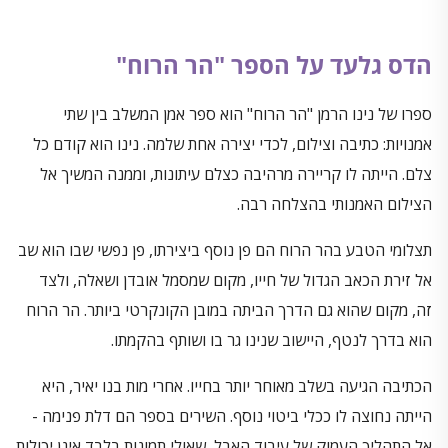
הדס גלעד על הספר "הר הרוח"
ספרו של נינו הרמן "הר הרוח" הוא ספר אמן המשלב בין שתי
אמנויות: כתיבה וצילום, לכדי יצירה אחת שלמה. נינו הוא קודם כל
צלם. הייתה לו קריירה מרהיבה כצלם עיתונות, וממנה המשיך אל
הצילום האמנותי בהצלחה רבה.
תצלומי הטבע בהר הרוח הם פן נוסף ביצירתו, פן נפשי שבו הוא שב
אל זירת הכאב הגדול של חייו, מקום שמסמל אובדן ושאלה, ולצד
זה, מקום שהוא גם הדרך הביתה במובן הקונקרטי ביותר. הר הרוח
הוא בדרך לנטף, היישוב שנינו גר בו ושותף בהקמתו.
הכתיבה הגיעה בשלב מאוחר יותר בחייו. אחרי מות בנו יאיר, היא
הייתה נחוצה לו ככלי ביטוי נוסף. השירים בספר הם דלת פנימה -
אל התהליך העמוק של עיבוד האבל, שאולי תמונות בלבד אינן יכולות