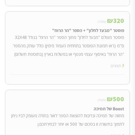
₪
320
ומעלה
פוסטר "מבעד לחלון" + הספר "הר הרוח"
פוסטר מצולם "מבעד לחלון" מתוך הספר "הר הרוח" בגודל 32X48
ס"מ (ראו תמונת הפוסטר בתחתית העמוד מימין) כולל עותק מהספר
"הר הרוח" באיסוף עצמי מנטף או במשלוח בארץ (בתוספת תשלום)
7
תומכים
₪
500
ומעלה
Boost של תמיכה
מחווה של תמיכה ונדיבות להוצאת הספר לאור בתודה מעומק לבי! ניתן
לתמוך בתשורה זו בסכום של 500 או יותר לבחירתכם.ן