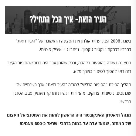
בשנת 2008 הציג עמית אולמן את הסצינה הראשונה של "העיר הזאת"
לחבריו בלהקת "ויקטור ג'קסון"- ג'ימבו ג'יי ואיציק פצצתי.
הסצינה נשזרה בהופעות הלהקה, וככל שהזמן עבר היה ברור שהסיפור הקצר
הזה ראוי להפוך לסיפור באורך מלא.
תהליך הפיכת "הסיפור הבלשי" למחזה "העיר הזאת" ארך כשנתיים של
שכתובים, ניסיונות, צחוקים, מהמורות רגשיות ומחקר מעמיק סביב הסגנון
הבלשי.
מנהל תיאטרון האינקובטור היה הראשון לזהות את הפוטנציאל העצום
של המחזה, שמאז עלה על במות ברחבי ישראל כ-600 פעמים!