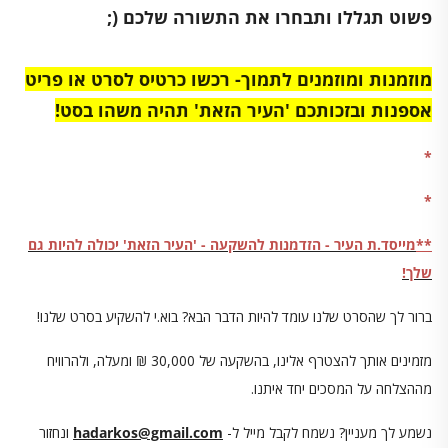
פשוט תגללו ותבחרו את התשורה שלכם (;
מוזמנות ומוזמנים לתמוך- רכשו כרטיס לסרט או פריט
אספנות ובזכותכם 'העיר הזאת' תהיה משהו בסט!
*
*
**
מייסד.ת העיר - הזדמנות להשקעה - 'העיר הזאת' יכולה להיות גם
שלך!
ברור לך שהסרט שלנו עומד להיות הדבר הבא? בוא.י להשקיע בסרט שלנו!
מזמינים אותך להצטרף אלינו, בהשקעה של 30,000 ₪ ומעלה, ולהרוויח
מההצלחה על המסכים יחד איתנו.
נשמע לך מעניין? נשמח לקבל מייל ל-
hadarkos@gmail.com
ונחזור