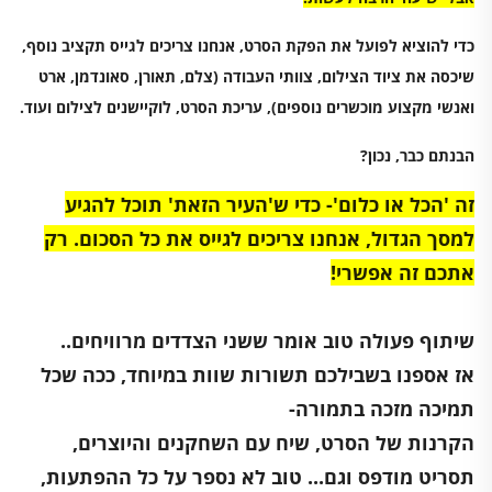
כדי להוציא לפועל את הפקת הסרט, אנחנו צריכים לגייס תקציב נוסף,
שיכסה את ציוד הצילום, צוותי העבודה (צלם, תאורן, סאונדמן, ארט
ואנשי מקצוע מוכשרים נוספים), עריכת הסרט, לוקיישנים לצילום ועוד.
הבנתם כבר, נכון?
זה 'הכל או כלום'-
כדי ש'העיר הזאת' תוכל להגיע
למסך הגדול, אנחנו צריכים לגייס את כל הסכום. רק
אתכם זה אפשרי!
שיתוף פעולה טוב אומר ששני הצדדים מרוויחים..
אז אספנו בשבילכם תשורות שוות במיוחד, ככה שכל
תמיכה מזכה בתמורה-
הקרנות של הסרט, שיח עם השחקנים והיוצרים,
תסריט מודפס וגם... טוב לא נספר על כל ההפתעות,