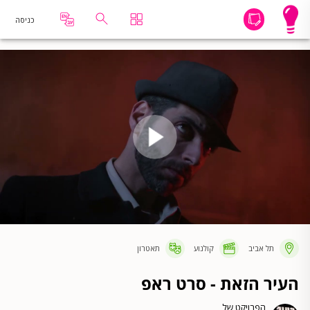
כניסה
תל אביב
קולנוע
תאטרון
העיר הזאת - סרט ראפ
הפרויקט של