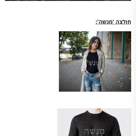
חולצה 'מנשה':