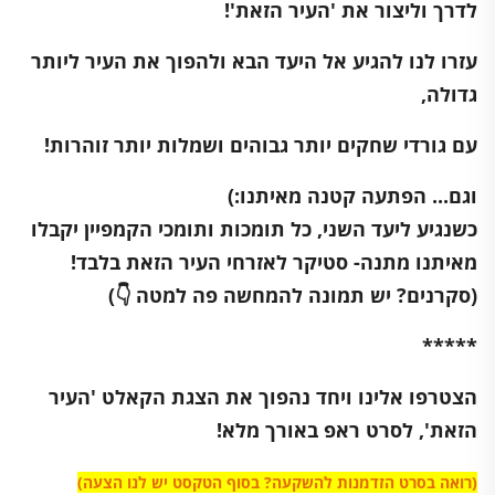
לדרך וליצור את 'העיר הזאת'!
עזרו לנו להגיע אל היעד הבא ולהפוך את העיר
ליותר
גדולה,
עם גורדי שחקים יותר גבוהים
ושמלות יותר זוהרות!
וגם... הפתעה קטנה מאיתנו:)
כשנגיע ליעד השני, כל תומכות ותומכי הקמפיין יקבלו
מאיתנו מתנה- סטיקר לאזרחי העיר הזאת בלבד!
(סקרנים? יש תמונה להמחשה פה למטה 👇)
*****
הצטרפו אלינו ויחד נהפוך את הצגת הקאלט 'העיר
הזאת', לסרט ראפ באורך מלא!
(רואה בסרט הזדמנות להשקעה? בסוף הטקסט יש לנו הצעה)