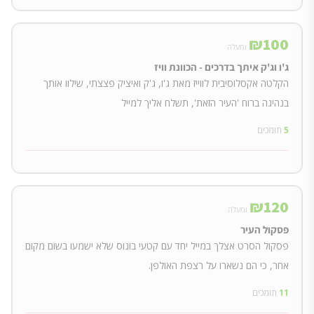
₪
100
ומעלה
ג'ו וג'ק איתך בדרכים - הכוונת וויז
הקלטה אקסלוסיבית לווייז מאת ג'ו, ג'ק ואיציק פצצתי, שילוו אותך
בנהיגה ברוח 'העיר הזאת', תשלח אליך למייל
5
תומכים
₪
120
ומעלה
פסקול העיר
פסקול הסרט אצלך במייל יחד עם קטעי בונוס שלא ישמעו בשום מקום
אחר, כי הם נשארו על רצפת האולפן.
11
תומכים