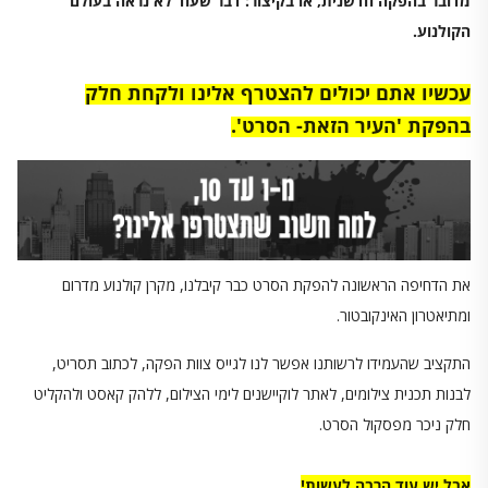
מדובר בהפקה חדשנית, או בקיצור: דבר שעוד לא נראה בעולם
הקולנוע.
עכשיו אתם יכולים להצטרף אלינו ולקחת חלק
בהפקת 'העיר הזאת- הסרט'.
את הדחיפה הראשונה להפקת הסרט כבר קיבלנו, מקרן קולנוע מדרום
ומתיאטרון האינקובטור.
התקציב שהעמידו לרשותנו אפשר לנו לגייס צוות הפקה, לכתוב תסריט,
לבנות תכנית צילומים, לאתר לוקיישנים לימי הצילום, ללהק קאסט ולהקליט
חלק ניכר מפסקול הסרט.
אבל יש עוד הרבה לעשות!