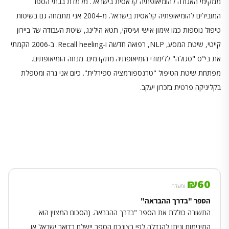
ממקימי האגודה להומיאופתיה קלאסית בישראל. מלמדת בבתי הספר
המובילים להומיאופתיה קלאסית בישראל. מ-2004 אני מתמחה גם בשיטות
טיפול נוספות כמו אימון אישי ועיסקי, תטא הילינג, שיטת העבודה של ביירון
קייטי, שיטת המסע, NLP, רפואה חדשה ו-Recall heeling. ב-2006 הקמתי
את בי"ס "סגולה" ללימודי הומיאופתיה מתקדמים. מנחה הומיאופתים.
מפתחת שיטת הטיפול "טרנספורמציה ספירלית". כיום אני גרה ומטפלת
בקליניקה פרטית בזכרון יעקב.
₪
60
ומעלה
הספר "בדרך ההבראה"
התשורה כוללת את הספר "בדרך ההבראה. (הסכום המצוין הוא
המינימום וניתן להגדלה לפי רצונכם הספר יישלח בדואר ישראל או