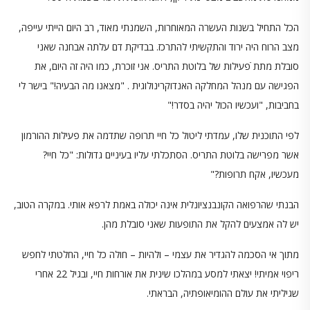
הכל התחיל בשנות העשרה המאוחרות, השמנתי מאוד, רב היום הייתי עייפה,
מצב הרוח היה ירוד והתקשיתי להתרכז. בבדיקת דם עלתה אבחנה שאני
סובלת מתת ֿפעילות של בלוטת התריס. אני זוכרת, כמו היה זה היום, את
הפגישה עם מנהל המחלקה האנדוקרינולוגית . "מצאנו מה הבעיה!" בישר לי
בחביבות, "ועכשיו הכול יהיה בסדר!"
לפי התוכנית שלו, עמדתי ליטול כל חיי תרופה שתדמה את פעילות ההורמון
אשר מפרישה בלוטת התריס. הסתכלתי עליו בעיניים גדולות: "כל חיי?
מעכשיו, אקח תרופות?"
הבנתי שהרפואה הקונבנציונלית אינה יכולה באמת לרפא אותי. במקרה הטוב,
יש לה אמצעים להקל את התופעות שאני סובלת מהן.
מתוך אי הסכמה להגדיר את עצמי – ולהיות – חולה כל חיי, החלטתי לחפש
ריפוי אמיתי! יצאתי למסע במהלכו שינית את אורחות חיי, ובגיל 22 אחרי
שגיליתי את עולם ההומיאופתיה, הבראתי.