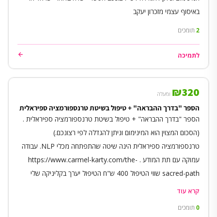
באיסוף עצמי מזכרון יעקב
2
תומכים
לתמיכה
₪
320
ומעלה
הספר "בדרך ההבראה" + טיפול בשיטת טרנספורמציה ספיראלית
הספר "בדרך ההבראה" + טיפול בשיטת טרנספורמציה ספיראלית .
(הסכום המצוין הוא המינימום וניתן להגדלה לפי רצונכם.)
טרנספורמציה ספיראלית הינה שיטה שהתפתחה מכלי NLP. עבודה
עמוקה עם תת המודע . https://www.carmel-karty.com/the-
sacred-path שווי הטיפול 400 ש"ח הטיפול יערך בקליניקה שלי
בזכרון יעקב.
קרא עוד
0
תומכים