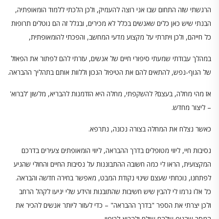
הרגשתי שזה התחום שבו אני רוצה להעמיק, ולכן הלכתי ללמוד הומאופתיה,
הבנתי שיש כאן כלים שאנשים בכלל לא מכירים, ובגלל זה הם נוטלים תרופות
כל חייהם, ולכן ויתרתי על מקצוע מדעי המחשב, והפכתי להומאופתית,
במהלך עבודתי שמעתי סיפורי חיים של אנשים, עזרתי להם לפתור את הפאזל
של הגוף-נפש, להתאים להם את הטיפול הנכון וללוות אותם בתהליך ההבראה.
אז מהי מחלה, בעצם? להשקפתי, מחלה היא הזדמנות להבריא, מלשון 'לברוא'
– ליצור מחדש.
כאשר נצלח את המחלה בצורה נכונה, נתרפא.
נסיבות חיי, ליווי מטופלים בדרך ההבראה, ליווי הומאופתים צעירים בדרכם
המקצועית, הראו לי כמה חשובה ההתבוננות על נסיבות החיים והחולי שהגיע
לפתחנו, נוכחתי שעצם שינוי נקודת המבט, מאפשר בחירה חדשה והבראה.
כל אלו גרמו לי להבין שיש חשיבות שהתובנות והידע שלי יגיעו לקהל הרחב
ולכן יצרתי את הספר "בדרך ההבראה" – כדי לעזור ליותר אנשים להכיר את
המסר שהגוף שלהם שולח ולהביא לריפוי.