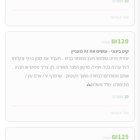
30
תומכים
אזל המלאי
₪
120
ומעלה
קיט בינוני - עושים את זה מעניין
יצירת פריט שימושי מעץ ממוחזר בבית - מעביר את הזמן בכיף ובקלות!
לכל ערכת בניה ויצירה סרטון הסבר מפורט. רק צריך פטיש או מברג
ואתם מסודרים! לבחירה מתוך הקיטים - שרפרף V / ארגז עץ /
מינימולט. כולל משלוח🛵
20
תומכים
אזל המלאי
₪
125
ומעלה