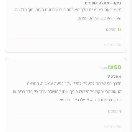
ביקה - מתלה אופניים
משאיר את האופניים שלך מאובטחים ומאופסנים היטב, תוך הדגשת
הערך העיצובי שלהם עצמם.
15
תומכים
אזל המלאי
₪
60
ומעלה
מתלה V
הדרך המושלמת להעניק לחלל שלך נגיעה עיצובית. המראה
הגיאומטרי והקומפקטי שלו הופך אותו למושלם עבור כל חדר בבית או
במקום העבודה. הוא אפילו בצורת לב❤.
8
תומכים
אזל המלאי