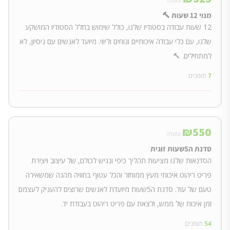
ומעלה
מנוי 12 שעות 🔨
12 שעות עבודה בסטודיו שלנו, כולל שימוש בחלל הסטודיו המושקע
שלנו, עם כלי עבודה איכותיים ונוחים וליווי. מיועד לאנשים עם ניסיון, לא
למתחילים. 🔨
7
תומכים
₪
550
ומעלה
סדנת ה5שעות זוגית
הסדנאות שלנו מציעות תהליך כיפי ונגיש לכולם, של עיצוב ויצירת
פריט ריהוט איכותי מעץ ממוחזר והכל עטוף בחוויה מהנה שמשאירה
טעם של עוד. סדנת ה5שעות מיועדת לאנשים שרוצים להעניק לעצמם
זמן איכות של ממש, ולצאת עם פריט ריהוט בעבודת יד.
54
תומכים