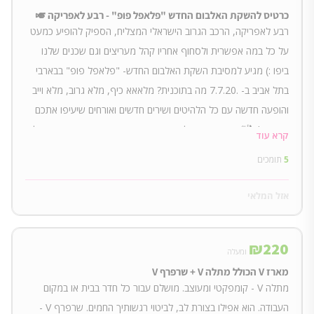
כרטיס להשקת האלבום החדש "פלאפל פופ" - רבע לאפריקה 🎺
רבע לאפריקה, הרכב הגרוב הישראלי המצליח, הספיק להופיע כמעט
על כל במה אפשרית ולסחוף אחריו קהל מעריצים וגם שכנים שלנו
ביפו :) מגיע למסיבת השקת האלבום החדש- "פלאפל פופ" בבארבי
בתל אביב ב- .7.7.20 מה בתוכנית? מלאאא כיף, מלא גרוב, מלא וייב
והופעה חדשה עם כל הלהיטים ושירים חדשים ואורחים שיעיפו אתכם
סקיי היי! 🕺💃 חוץ מכרטיס להופעה אנחנו נצייד אתכם גם בכובע מולט
קרא עוד
מלא סטייל! יום שני \ 7.7.20 \ 20:30
5
תומכים
אזל המלאי
₪
220
ומעלה
מארז V הכולל מתלה V + שרפרף V
מתלה V - קומפקטי ומעוצב. מושלם עבור כל חדר בבית או במקום
העבודה. הוא אפילו בצורת לב, לביטוי רגשותיך החמים. שרפרף V -