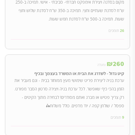
מקום בסדנה ויצירת אימפקט חברתי- סביבתי - אישי. תמיכה ב-250
ש"ח לסדנת שעתיים וחצי. תמיכה ב-350 ש"ח לסדנת שלוש וחצי
שעות. תמיכה ב-500 ש"ח לסדנת חמש שעות.
26
תומכים
₪
260
ומעלה
קיט גדול - לשדרג את הבית או המשרד בעצמך ובכיף
ערכת בניה ליצירת פריט שימושי מעץ ממוחזר בבית - וגם מעביר את
הזמן בהכי כיף שאפשר. לכל ערכת בניה ויצירה סרטון הסבר מפורט.
רק צריך פטיש או מברג ואתם מסודרים! לבחירה מתוך הקיטים -
ספסל / שולחן קפה / יח' מדפים. כולל משלוח🛵
9
תומכים