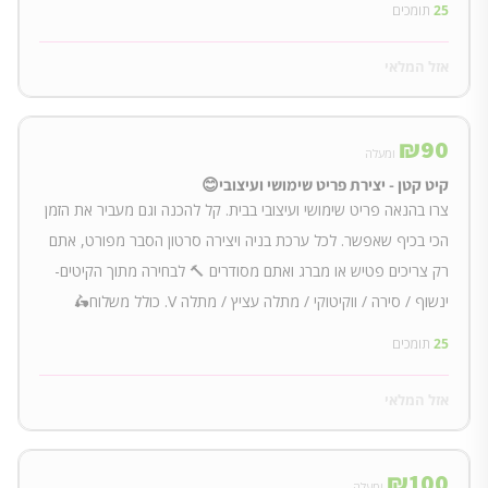
25
תומכים
אזל המלאי
₪
90
ומעלה
קיט קטן - יצירת פריט שימושי ועיצובי😊
צרו בהנאה פריט שימושי ועיצובי בבית. קל להכנה וגם מעביר את הזמן
הכי בכיף שאפשר. לכל ערכת בניה ויצירה סרטון הסבר מפורט, אתם
רק צריכים פטיש או מברג ואתם מסודרים 🔨 לבחירה מתוך הקיטים-
ינשוף / סירה / ווקיטוקי / מתלה עציץ / מתלה V. כולל משלוח🛵
25
תומכים
אזל המלאי
₪
100
ומעלה