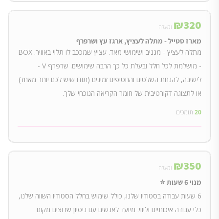
₪
320
ומעלה
מארז סטייל - מתלה לעציץ, ארגז עץ ושרפרף
מתלה לעציץ - מגניב ושימושי מאד. עציץ שמככב לו תלוי באוויר. BOX
- מושלמת לכל חלל ובעלת כל כך הרבה שימושים. שרפרף V -
לישיבה, להנחת השלטים והחטיפים זמינים (תודו שיש לכם יותר מאחד)
או לתצוגה דקורטיבית של חומר הקריאה הנוכחי שלך.
20
תומכים
₪
350
ומעלה
מנוי 6 שעות ⭐
6 שעות עבודה בסטודיו שלנו, כולל שימוש בחלל הסטודיו השווה שלנו,
כלי עבודה איכותיים וליווי. מיועד לאנשים עם ניסיון שרוצים מקום