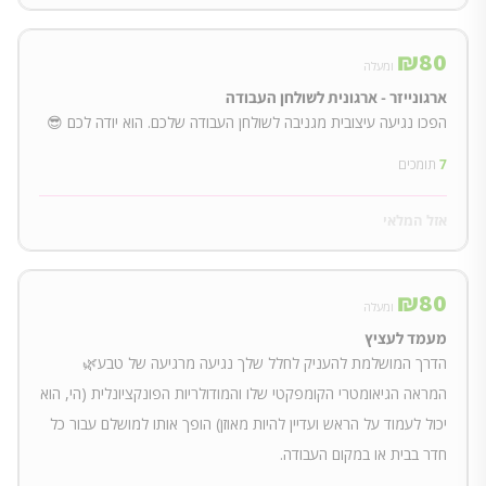
₪
80
ומעלה
ארגונייזר - ארגונית לשולחן העבודה
הפכו נגיעה עיצובית מגניבה לשולחן העבודה שלכם. הוא יודה לכם 😎
7
תומכים
אזל המלאי
₪
80
ומעלה
מעמד לעציץ
הדרך המושלמת להעניק לחלל שלך נגיעה מרגיעה של טבע🌿
המראה הגיאומטרי הקומפקטי שלו והמודולריות הפונקציונלית (הי, הוא
יכול לעמוד על הראש ועדיין להיות מאוזן) הופך אותו למושלם עבור כל
חדר בבית או במקום העבודה.