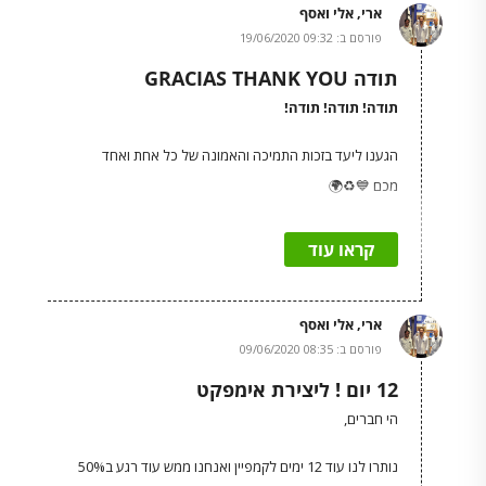
ארי, אלי ואסף
פורסם ב: 09:32 19/06/2020
תודה GRACIAS THANK YOU
תודה! תודה! תודה!
הגענו ליעד בזכות התמיכה והאמונה של כל אחת ואחד
מכם 💙♻️🌍
תודה שתמכתם.ן, ששיתפתם.ן ושיצרתם.ן אימפקט אישי -
קראו עוד
סביבתי - חברתי.
הקמפיין ממשיך עד ראשון ב12 בצהריים עם כל התשורות
ארי, אלי ואסף
והמחירים המיוחדים על מגוון הסדנאות והמוצרים שלנו
פורסם ב: 08:35 09/06/2020
וכמובן שכל תמיכה נוספת מבורכת 🙏
12 יום ! ליצירת אימפקט
הי חברים,
זה הלינק (זוכרים :) -
https://headstart.co.il/project/57687
נותרו לנו עוד 12 ימים לקמפיין ואנחנו ממש עוד רגע ב50%