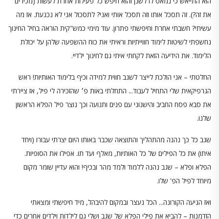
הוא התייאש כי נמאס לו לשנן והוא חיפש כל פעילות אחרת לעשות (מכירים
את זה?). זה תסכל אותו וזה תסכל אותי ואני? לתסכול אני לא נכנעת. אז מה
עשיתי? חשבתי אחרת וחיפשתי פתרון. עוד מימי כמש"קית הוראה בחיל החינוך
נחשפתי לשיטות לימוד חווייתיות וראיתי את כוח ההשפעה שלהן על יכולת
הלימוד. את הידיעה הזאת לקחתי איתי גם לחינוך ילדיי.
החלטתי – אני הולכת לייצר לשגב חווית למידה וכיף בלימוד האותיות! ראש
הגרפיקאית שלי התחיל לעבוד... התחלתי באות פ׳ שהזכירה לי פיל, אז ציירתי
את סבא פסח החביב והישנוני עם פנים ותנועה וכך נוצר פיל הפלא הראשון
שלנו.
שגב כל כך נהנה מהתהליך והתוצאה שכבר באותו היום יצרתי עבורו (ויחד
איתו) את כל הפילים של כל האותיות, מאלף ועד תו. אפילו את הסופיות.
הפלא ופלא – שגב נהנה ללמוד ולמד מהר ובכיף! והוא עדיין שומר מקום
מיוחד לפיל הפ' שלו.
ואז הגיעה הקורונה... הכל נעצר ובמקום להיבהל, מיד חיפשתי ומצאתי
הזדמנות – להביא את פילי הפלא של שגב ושלי גם לילדות וילדים אחרים כדי