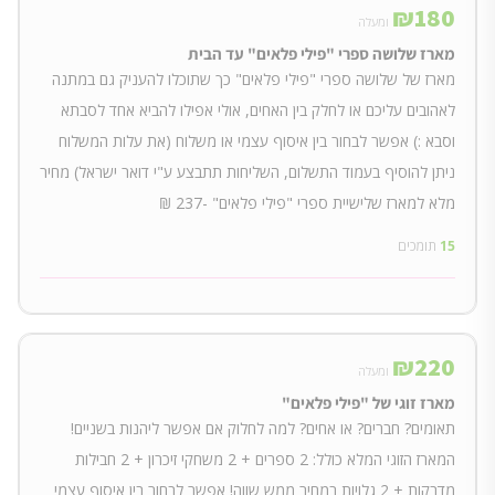
₪
180
ומעלה
מארז שלושה ספרי "פילי פלאים" עד הבית
מארז של שלושה ספרי "פילי פלאים" כך שתוכלו להעניק גם במתנה
לאהובים עליכם או לחלק בין האחים, אולי אפילו להביא אחד לסבתא
וסבא :) אפשר לבחור בין איסוף עצמי או משלוח (את עלות המשלוח
ניתן להוסיף בעמוד התשלום, השליחות תתבצע ע"י דואר ישראל) מחיר
מלא למארז שלישיית ספרי "פילי פלאים" -237 ₪
15
תומכים
₪
220
ומעלה
מארז זוגי של "פילי פלאים"
תאומים? חברים? או אחים? למה לחלוק אם אפשר ליהנות בשניים!
המארז הזוגי המלא כולל: 2 ספרים + 2 משחקי זיכרון + 2 חבילות
מדבקות + 2 גלויות במחיר ממש שווה! אפשר לבחור בין איסוף עצמי