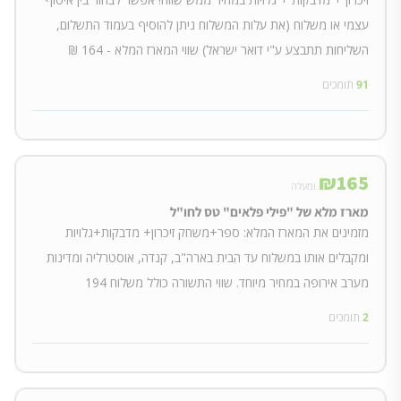
עצמי או משלוח (את עלות המשלוח ניתן להוסיף בעמוד התשלום,
השליחות תתבצע ע"י דואר ישראל) שווי המארז המלא - 164 ₪
91
תומכים
₪
165
ומעלה
מארז מלא של "פילי פלאים" טס לחו"ל
מזמינים את המארז המלא: ספר+משחק זיכרון+ מדבקות+גלויות
ומקבלים אותו במשלוח עד הבית בארה"ב, קנדה, אוסטרליה ומדינות
מערב אירופה במחיר מיוחד. שווי התשורה כולל משלוח 194
2
תומכים