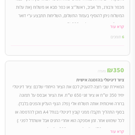
מכפר ורבורג, תל אביב, ראשל"צ או כפר סבא או משלוח (את עלות
המשלוח ניתן להוסיף בעמוד התשלום, השליחות תתבצע ע"י דואר
ישראל) שווי המארז המלא - 328 ₪
קרא עוד
6
תומכים
₪
350
ומעלה
ציור דיגיטלי בהזמנה אישית
המאיירת שבי רוצה להעניק לכם את הציור הייחודי שלכם: ציור דיגיטלי
יחיד 350 ש״ח או ציור זוגי 650 ש״ח. את הציור אבסס על תמונה
ברורה ואיכותית אותה תשלחו אלי (פלג הגוף העליון והפנים בלבד).
בסוף התהליך תקבלו ממני קובץ דיגיטלי בגודל A4 מוכן להדפסה או
לכל שימוש אחר. זמן אספקה הוא אחרי החגים אבל אשתדל לפני :)
שווי התשורה: 450 ש"ח לציור יחיד, 800 ש"ח לציור זוגי
קרא עוד