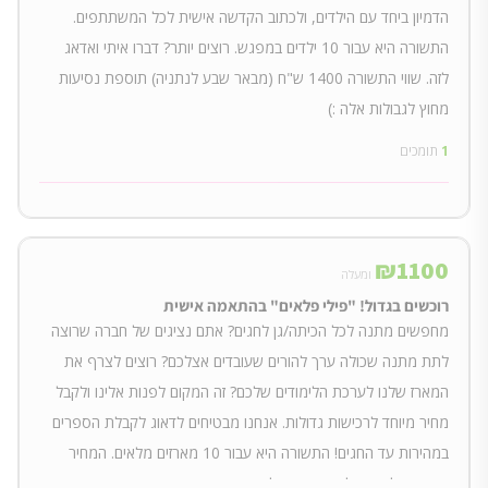
הדמיון ביחד עם הילדים, ולכתוב הקדשה אישית לכל המשתתפים.
התשורה היא עבור 10 ילדים במפגש. רוצים יותר? דברו איתי ואדאג
לזה. שווי התשורה 1400 ש"ח (מבאר שבע לנתניה) תוספת נסיעות
מחוץ לגבולות אלה :)
1
תומכים
₪
1100
ומעלה
רוכשים בגדול! "פילי פלאים" בהתאמה אישית
מחפשים מתנה לכל הכיתה/גן לחגים? אתם נציגים של חברה שרוצה
לתת מתנה שכולה ערך להורים שעובדים אצלכם? רוצים לצרף את
המארז שלנו לערכת הלימודים שלכם? זה המקום לפנות אלינו ולקבל
מחיר מיוחד לרכישות גדולות. אנחנו מבטיחים לדאוג לקבלת הספרים
במהירות עד החגים! התשורה היא עבור 10 מארזים מלאים. המחיר
הסופי ועלות השליחות ייקבעו לפי הכמות אותה תרכשו.