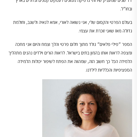
11 שנים שמעניק שירותי גרפיקה מגוונים לעסקים קטנים וגדולים בארץ
ובחו״ל.
בעולם הפרטי והקסום שלי, אני נשואה לאורי, אמא לגאיה ולשגב, וחולמת
גדולה מאז שאני זוכרת את עצמי.
הספר ״פילי פלאים״ נולד מתוך חלום פרטי והלך וצמח והיום אני מחכה
ומצפה לראות אותו בהמון בתים בישראל. לראות הורים וילדים נהנים מתהליך
הלמידה הכל כך חשוב הזה, שמהווה את הפתח לשיפור יכולות הלמידה
הספציפיות והכלליות לילדנו.