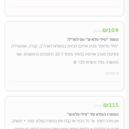
₪
109
ומעלה
הספר "פילי פלאים" טס לחו"ל!
"פילי פלאים" מגיע אליכם הביתה במשלוח לארה"ב, קנדה, אוסטרליה
ומדינות מערב אירופה במחיר מיוחד ל-20 התומכים הראשונים. שווי
התשורה כולל משלוח 135 ₪
1
תומכים
₪
115
ומעלה
המארז המלא של "פילי פלאים"
אין סיבה לוותר על כל הכיף אז קבלו את המארז המלא: ספר + משחק
זיכרון + מדבקות + גלויות במחיר ממש שווה! אפשר לבחור בין איסוף