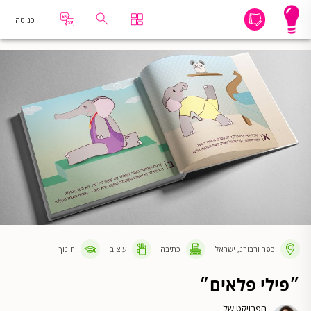
כניסה
כפר ורבורג, ישראל
כתיבה
עיצוב
חינוך
״פילי פלאים״
הפרויקט של