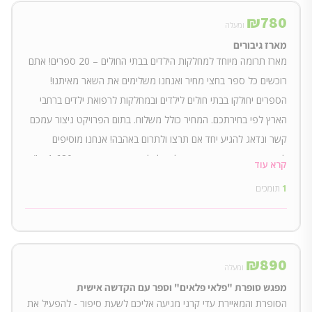
₪
780
ומעלה
מארז גיבורים
מארז תרומה מיוחד למחלקות הילדים בבתי החולים – 20 ספרים! אתם
רוכשים כל ספר בחצי מחיר ואנחנו משלימים את השאר מאיתנו!
הספרים יחולקו בבתי חולים לילדים ובמחלקות לרפואת ילדים ברחבי
הארץ לפי בחירתכם. המחיר כולל משלוח. בתום הפרויקט ניצור עמכם
קשר ונדאג להגיע יחד אם תרצו ולתרום באהבה! אנחנו מוסיפים
לתרומה באהבה מאיתנו גם גלויה לכל ספר. שווי המארז - 1,680 ש"ח
קרא עוד
1
תומכים
₪
890
ומעלה
מפגש סופרת "פלאי פלאים" וספר עם הקדשה אישית
הסופרת והמאיירת עדי קרני מגיעה אליכם לשעת סיפור - להפעיל את