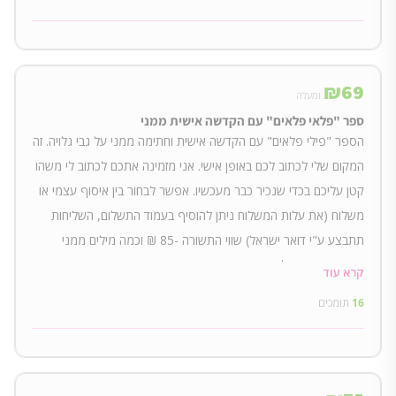
₪
69
ומעלה
ספר "פלאי פלאים" עם הקדשה אישית ממני
הספר "פילי פלאים" עם הקדשה אישית וחתימה ממני על גבי גלויה. זה
המקום שלי לכתוב לכם באופן אישי. אני מזמינה אתכם לכתוב לי משהו
קטן עליכם בכדי שנכיר כבר מעכשיו. אפשר לבחור בין איסוף עצמי או
משלוח (את עלות המשלוח ניתן להוסיף בעמוד התשלום, השליחות
תתבצע ע"י דואר ישראל) שווי התשורה -85 ₪ וכמה מילים ממני
שיישארו איתכם לתמיד.
קרא עוד
16
תומכים