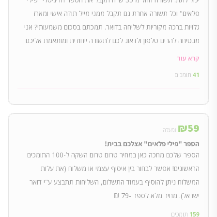
פלאים" וכל תשורה אחרת גם תקבל ממני מייל תודה אישי ומארז
גלויות ברכה מקוריות לשליחה בדואר. תמכתם בסכום משמעותי? אני
מבטיחה להרים טלפון ולדאוג לכם לתשורה ייחודית ומותאמת אליכם
באהבה ממני.
קרא עוד
41
תומכים
₪
59
ומעלה
הספר "פילי פלאים" אצלכם בבית!
הספר שלכם מחכה כאן במחיר טרום טרום השקה ל-100 התומכים
הראשונים! אפשר לבחור בין איסוף עצמי או משלוח (את עלות
המשלוח ניתן להוסיף בעמוד התשלום, השליחות תתבצע ע"י דואר
ישראל). מחיר מלא לספר -79 ₪
159
תומכים