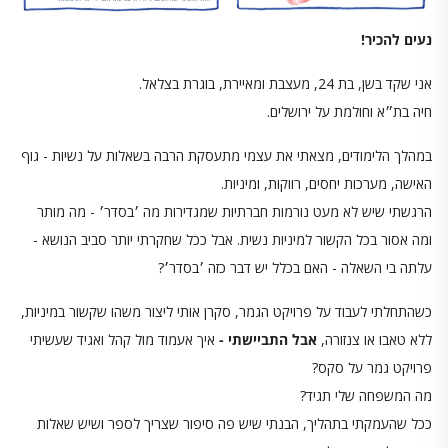
נעים להכיר!
אני שקד בשן, בת 24, מעצבת ומאיירת, בוגרת בצלאל.
חיה בת״א וחולמת על ירושלים.
במהלך הלימודים, מצאתי את עצמי מתעסקת הרבה בשאלות על נשיות - גוף
האישה, מערכות יחסים, רווקות, ומיניות.
הרגשתי שיש לא מעט נורמות חברתיות שמגדירות מה ׳בסדר׳ - מה מותר
ומה אסור בכל הקשור למיניות נשית. אבל ככל שחקרתי יותר סביב הנושא -
עלתה בי השאלה - האם בכלל יש דבר כזה ׳בסדר׳?
כשהתחלתי לעבוד על פרויקט הגמר, סקרן אותי ליצור משהו שקשור במיניות,
ללא טאבו או צנזורה,
אבל התביישתי -
איך אעמוד מול קהל ואגיד שעשיתי
פרויקט גמר על סקס?
מה המשפחה שלי תגיד?
ככל שהעמקתי בתהליך, הבנתי שיש פה סיפור שצריך לספר ושיש שאלות