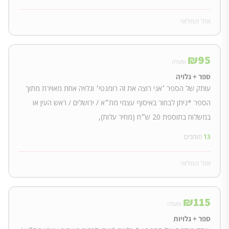
אזל המלאי
₪
95
ומעלה
ספר + גלויה
עותק של הספר ׳אני רוצה את זה רומנטי׳ וגלויה אחת מאוירת מתוך
הספר *ניתן לבחור באיסוף עצמי מת״א / ירושלים / ראש העין או
במשלוח בתוספת 20 ש״ח (מחיר עלות),
13
תומכים
אזל המלאי
₪
115
ומעלה
ספר + גלויות