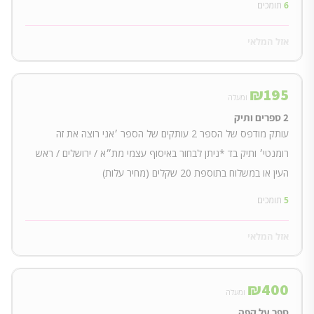
6
תומכים
אזל המלאי
₪
195
ומעלה
2 ספרים ותיק
עותק מודפס של הספר 2 עותקים של הספר ׳אני רוצה את זה
רומנטי׳ ותיק בד *ניתן לבחור באיסוף עצמי מת״א / ירושלים / ראש
העין או במשלוח בתוספת 20 שקלים (מחיר עלות)
5
תומכים
אזל המלאי
₪
400
ומעלה
ספר על קפה