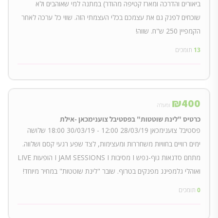
ביאורים והדרכה ומארז קטיפה מהודר) במתנה למי שאוהבים ולא
שוכחים לפנק גם את עצמכם בכלי העצמתי הזה. שווי כל ערכה לאחר
הקמפיין 250 ש"ח. שווה!
13
תומכים
₪
400
ומעלה
כרטיס "לינת שוטטות" בפסטיבל צוענימכאן -אילת
פסטיבל צוענימכאן 28/03/19 12:00 - 30/03/19 18:00 שלושה
ימים רוויים בחוויות משחררות ומעצימות, לצד שפע רגעי קסם ושלווה.
מתחם סדנאות גוף-נפש I מסיבות I JAM SESSIONS I הופעות LIVE
ואוהלי גלמפינג מפנקים בטרוף. שובר "לינת שוטטות" במחיר מיוחד!
0
תומכים