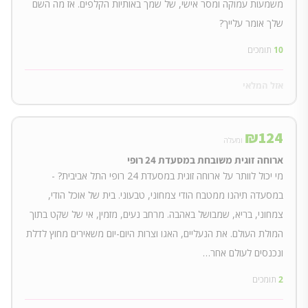
משמעות עמוקה ומסר אישי, של שמך באותיות הקלפים. אז מה השם
שלך אומר עלייך?
10
תומכים
אזל המלאי
₪
124
ומעלה
ארוחה זוגית משובחת במסעדת 24 רופי
מי יכול לוותר על ארוחה זוגית במסעדת 24 רופי התל אביבית? -
במסעדה תיהנו ממטבח הודי צמחוני, טבעוני. בית של אוכל הודי,
צמחוני, בריא, שמבושל באהבה. מרחב נעים, מזמין, אי של שקט בתוך
המולת העולם. את הנעליים, האגו וצרות היום-יום משאירים מחוץ לדלת
ונכנסים לעולם אחר…
2
תומכים