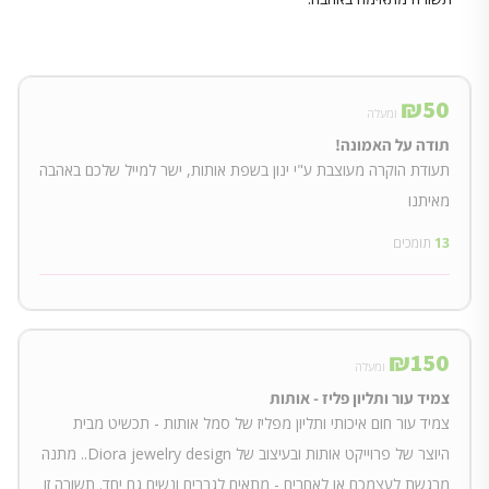
₪
50
ומעלה
תודה על האמונה!
תעודת הוקרה מעוצבת ע"י ינון בשפת אותות, ישר למייל שלכם באהבה
מאיתנו
13
תומכים
₪
150
ומעלה
צמיד עור ותליון פליז - אותות
צמיד עור חום איכותי ותליון מפליז של סמל אותות - תכשיט מבית
היוצר של פרוייקט אותות ובעיצוב של Diora jewelry design.. מתנה
מרגשת לעצמכם או לאחרים - מתאים לגברים ונשים גם יחד. תשורה זו