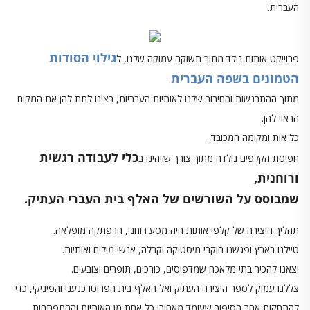
העברית.
גילוי הסודות
פרוייקט אותות נולד מתוך תשוקה עמוקה שלנו, ל
הטמונים בשפה העברית
.
מתוך ההתרגשות והחיבור שלנו לאותיות העבריות, רצינו לתת להן את המקום
הראוי להן.
כל אות ומקומה המכובד.
כלי לעבודה רגשית
חפיסת הקלפים נולדה מתוך צורך שזיהינו ב
ורוחנית,
שמבוסס על השורשים של האלף בית העברי העתיק.
תהליך היצירה של קלפי אותות היה מסע רוחני, הרפתקה מופלאה.
טיילנו בארץ ופגשנו חוקרי מיסטיקה וקבלה, אנשי מילים ואותיות.
יצאנו להכיר בתי מלאכה שמדפיסים, כורכים, תופרים וצובעים.
צללנו עמוק לספר היצירה העתיק ואל האלף בית הפרוטו כנעני והפיניקי, כדי
להתחקות אחר הסיפור שעומד מאחורי כל אחת מן האותיות וההתפתחות