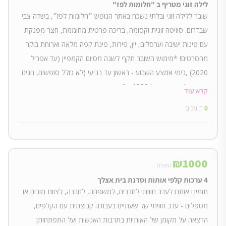
לילה זוגי מטריף ב "חלומות לפז"
שובר ללילה זוגי ובלתי נשכח באתר הנופש ״חלומות לפז״, בשדה צבי
שבדרום. סוויטה זוגית וקסומה, בריכה פרטית מחוממת, חצר מפנקת
עם פינות ישיבה וערסלים, יין, פירות, פינת קפה מלאה וארוחת בוקר
מהסרטים! *מימוש השובר תקף לשנה מסיום הקמפיין (עד אפריל
2020) ,בימי אמצע השבוע - ראשון עד רביעי (לא כולל סופשים, חגים
וחופשות) . מחיר רגיל 1000 ש"ח.
קרא עוד
0
תומכים
₪
1000
ומעלה
4 ערכות קלפי אותות וסדנת בית אצלך
תזמינו אותנו לערב חוויתי לחברים, למשפחה, לחברה, לצוות מורים או
מטפלים - ערב חוויתי של שעתיים בעבודה קבוצתית עם הקלפים,
הרצאה על מקומן של האותיות בתרבות האנשית ועל התפתחותן