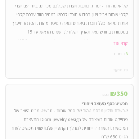
של עלמה זהר - זמרת, כותבת ויוצרת שכולכם מכירים, ביחד עם יוצרי
קלפי אותות אביב וינון. בסדנא תוכלו לרכוש במחיר מוזל ערכת קלפי
אותות מלאה כולל חוברת ביאורים ומארז קטיפה מהודר. הסדנא תיערך
במכמורת בחודש מאי. תאריך יישלח לנרשמים מראש. עד 15
משתתפים בלבד. שימו לב! מחיר הסדנא עולה החל מתאריך 15.3!
קרא עוד
3
תומכים
פג תוקף
₪
350
ומעלה
תכשיט כסף מעוצב וייחודי
שרשרת ותליון מכסף טהור של סמל אותות - תכשיט מבית היוצר של
פרוייקט אותות בעיצובה של Diora jewelry design המעצבת
המוכשרת! תשורה זו ייחודית למהלך הקמפיין שלנו! שווי התכשיט לאחר
הגיוס 650 ש"ח