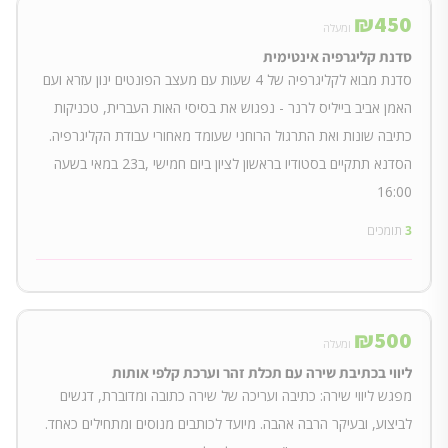
₪
450
ומעלה
סדנת קליגרפיה אינטימית
סדנת מבוא לקליגרפיה של 4 שעות עם מעצב הפונטים ינון עזרא ועם
האמן אביב בייליס לרנר - נפגוש את בסיסי האות העברית, טכניקות
כתיבה שונות ואת התרגול הרוחני שעומד מאחורי עבודת הקליגרפיה.
הסדנא תתקיים בסטודיו בראשון לציון ביום חמישי ,ב23 במאי בשעה
16:00
3
תומכים
₪
500
ומעלה
ליווי בכתיבת שירה עם תכלת זהר וערכת קלפי אותות
מפגש ליווי שירה: כתיבה ועריכה של שירה כתובה ומדוברת, דגשים
לביצוע, ובעיקר הרבה אהבה. מיועד לכותבים מנוסים ומתחילים כאחד.