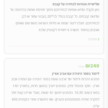
שלישיית אותיות לבחירה על קנבס
כאן תקבלו שלוש אותיות לבחירתכם מתוך חפיסת אותות בהדפסה על
שלושה קנבסים. כל קנבס בגודל 15*20 בצבעי שחור או לבן
לבחירתכם. תוכלו ליצור שמות או מילות השראה משורשים שאתם
אוהבים במיוחד. תשורה זו ייחודית לקמפיין שלנו!
2
תומכים
₪
240
ומעלה
לימוד בספר היצירה עם אביב אורין
מפגש היכרות ולימוד של ארבע שעות בספר היצירה עם המורה אביב
אורין - חוקר ומטפל ותיק. המפגש ייערך במושב חרות, בתאריך ה14
במאי בשעה 16:30. המפגש יימשך כ4 שעות. (אבל שריינו קצת יותר
למקרה שיהיה ממממממש מעניין). שווי התשורה אחרי הקמפיין 600
ש"ח.