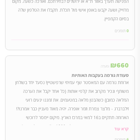
הפגישה תערך באזור ת"א או ירושלים לבחירתכם. ואורכה כשעה. מקום
מדוייק ושעה יקבעו באופן אישי מול תכלת. תקבלו את הטלפון שלה
בסיום הקמפיין.
0
תומכים
₪
660
ומעלה
סעודת גורמה בעקבות האותיות
ארוחת גורמה עם המאסטר שף עמיחי שרפשטיין! נסעד יחד בשולחן
משותף ונכיר מקרוב את קלפי אותות (כל אחד יקבל את הערכה
המלאה כמובן) כשהבטן מלאה במטעמים. את זמננו ינעים רועי
זילברברג - מלצר צמרת וזמר אופרה. יהיה מאוד מעניין כבר אמרנו?!
הארוחה תתקיים ב16 למאי במרכז הארץ. מיקום יימסר לרוכשי
התשורה. שווי התשורה הייחודית שלנו 1200 ש"ח מחוץ לקמפיין!
קרא עוד
6
תומכים