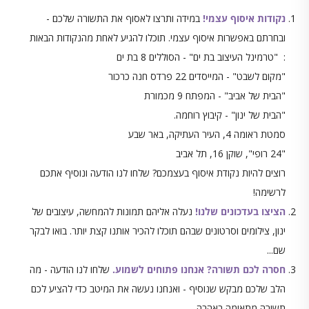
נקודות איסוף עצמי!
במידה ותרצו לאסוף את התשורה שלכם -
ובחרתם באפשרות איסוף עצמי. תוכלו להגיע לאחת מהנקודות הבאות
: "טרמינל העיצוב בת ים" - הסוללים 8 בת ים
"מקום לשבט" - המייסדים 22 פרדס חנה כרכור
"הבית של אביב" - המפתח 9 מכמורת
"הבית של ינון" - קיבוץ רוחמה.
סמטת ראומה 4, העיר העתיקה, באר שבע
"24 רופי", שוקן 16, תל אביב
רוצים להיות נקודת איסוף בעצמכם? שלחו לנו הודעה ונוסיף אתכם
לרשימה!
הציצו בעדכונים שלנו!
נעלה אליהם תמונות להמחשה, עיצובים של
ינון, צילומים וסרטונים שבהם תוכלו להכיר אותנו קצת יותר. בואו לבקר
שם...
חסרה לכם תשורה? אנחנו פתוחים לשמוע.
שלחו לנו הודעה - מה
הלב שלכם מבקש שנוסיף - ואנחנו נעשה את המיטב כדי להציע לכם
תשורה מתאימה באהבה.