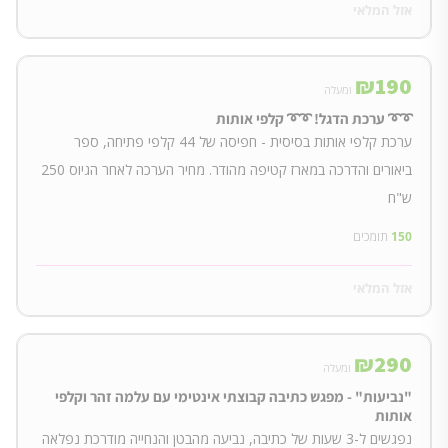
אזל המלאי
₪
190
ומעלה
➰➰ ערכת הדגל! ➰➰ קלפי אותות
ערכת קלפי אותות בסיסית - חפיסה של 44 קלפי פתיחה, ספר
ביאורים והדרכה במארז קטיפה מהודר. מחיר הערכה לאחר הגיוס 250
ש"ח
150
תומכים
אזל המלאי
₪
290
ומעלה
"נביעות" - מפגש כתיבה קבוצתי אינטימי עם עלמה זהר וקלפי
אותות
נפגשים ל-3 שעות של כתיבה, נביעה מהבטן והנחייה מודרכת נפלאה