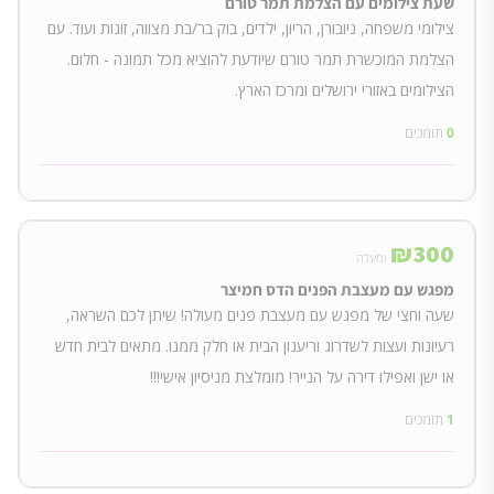
שעת צילומים עם הצלמת תמר טורם
צילומי משפחה, ניובורן, הריון, ילדים, בוק בר/בת מצווה, זוגות ועוד. עם
הצלמת המוכשרת תמר טורם שיודעת להוציא מכל תמונה - חלום.
הצילומים באזורי ירושלים ומרכז הארץ.
0
תומכים
₪
300
ומעלה
מפגש עם מעצבת הפנים הדס חמיצר
שעה וחצי של מפגש עם מעצבת פנים מעולה! שיתן לכם השראה,
רעיונות ועצות לשדרוג וריענון הבית או חלק ממנו. מתאים לבית חדש
או ישן ואפילו דירה על הנייר! מומלצת מניסיון אישי!!!
1
תומכים