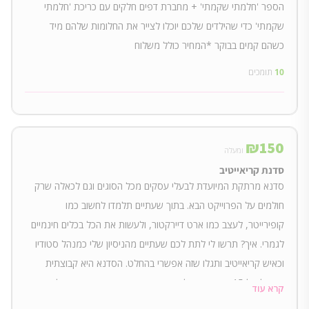
הספר 'חלמתי שקמתי' + מחברת דפים חלקים עם כריכת 'חלמתי
שקמתי' כדי שהילדים שלכם יוכלו לצייר את החלומות שלהם מיד
כשהם קמים בבוקר *המחיר כולל משלוח
10
תומכים
₪
150
ומעלה
סדנת קריאייטיב
סדנא מרתקת המיועדת לבעלי עסקים מכל הסוגים וגם לכאלה שרק
חולמים על הפרוייקט הבא. בתוך שעתיים תלמדו לחשוב כמו
קופירייטר, לעצב כמו ארט דיירקטור, ולעשות את הכל בכלים חינמיים
לגמרי. איך? תרשו לי לתת לכם שעתיים מהניסיון שלי כמנהל סטודיו
וכאיש קריאייטיב ותגלו שזה אפשרי בהחלט. הסדנא היא קבוצתית
ומוגבלת ל 15 אנשים, יש להגיע עם מחשב נייד תתקיים במהלך חודש
קרא עוד
מאי ביקיר. תאריך מדוייק יפורסם בהמשך.