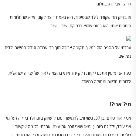
קרה... אבל רק בחלום.
זה בדיוק מה שקורה לילד שבסיפור, הוא באמת רוצה לקום, אלא שהחלומות
סוחפים אותו והוא בטוח שהוא כבר קם, שוב... ושוב...
עבדתי על הספר הזה במשך תקופה ארוכה תוך כדי עבודה וגידול חמישה ילדים
נפלאים,
כעת אני מזמין אתכם לקחת חלק יחד איתי בהוצאה לאור של יצירה ישראלית
ילדותית חדשה ומתוקה במיוחד.
מי? אני?!
אני ליאור טורם, בן 37, נשוי ואב לחמישה. מנהל שיווק ביום וילד בלילה (על מי
אני עובד, ילד גם ביום...) ומאז שאני זוכר את עצמי אהבתי כל מה שקשור
בילדים, העברתי סיפורים והצגות לילדים בסביבתי, חיפשתי כל הזדמנות: בגן,