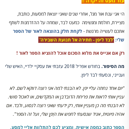
עוד מעט זה יקרה !!
הי אני ענת אור מגל, אחרי שנים שאני יוצאת למסעות, כותבת,
מציירת, חולמת ומגשימה כמעט לבד, שמחה על ההזדמנות לשתף
אתכם לעשייה מרגשת -
לקחת חלק בהוצאה לאור של הספר
שלי:
'לבד ליפן - חתירה אל תנועת השבירה'
רק אם אגייס את מלוא הסכום אוכל להוציא הספר לאור !
מה הסיפור.
בחודש אפריל 2018 עזבתי את עסקיי ילדיי, האיש שלי
וענייני, ונסעתי לבד ליפן.
"יום אחד נחתה עליי יפן. לא הבנתי למה אני רוצה דווקא לשם. לא
עניין אותי לראות את פריחת הדובדבן או המקדשים, או לאכול סושי.
לא הבנתי מה כן מעניין אותי, רק ידעתי שאני רוצה לנסוע, ולבד. אם
אהיה פיוטית, אגיד שנסעתי לחפש את היַפָּן שלי, ועל זה הספר".
הספר כתוב כמסה אישית, ומציע לכם להתלוות אליי למסע,