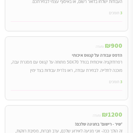
העבודות ישלחו בדואר רשום, או באיסוף עצמי לבחירתכם.
3
תומכים
₪
900
ומעלה
הדפס עבודה על קנווס איכותי
רפרודוקציה איכותית בגודל 50X70 מתוחה על קנווס עם מסגרת עבה,
מוכנה לתלייה. לבחירת עבודה, ראו גלרית עבודות בצד ימין
3
תומכים
₪
1200
ומעלה
'שיר - רישום' בחגיגה שלכם!
זה הולך ככה- אני מגיעה לאירוע שלכם, ערב חברות, מסיבת רווקות,