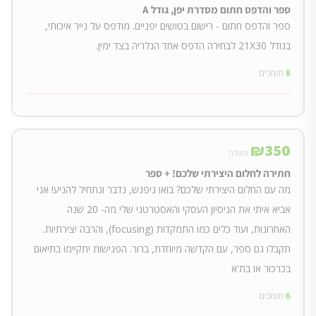
ספר והדפס חתום מסדרת יפן, גודל A
ספר והדפס חתום - רישום בטושים יפניים. מודפס על נייר איכותי,
בגודל 21X30 לבחירה הדפס אחד הגלריה בצד ימין.
8
תומכים
₪
350
ומעלה
חתירה לחלום היצירתי שלכם! + ספר
מה עם החלום היצירתי שלכם? בואו ניפגש, נדבר ונתחיל להניע! אני
אביא איתי את הניסיון העסקי והאסטרטגי שלי מה- 20 שנה
האחרונות, ועוד כלים כמו התמקדות (focusing), והרבה יצירתיות.
תקבלו גם ספר, עם הקדשה מיוחדת, ברור. הפגישות יתקיימו בתיאום
בכרכור או בת'א
6
תומכים