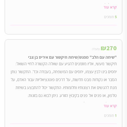
הרצליה).
קרא עוד
5
תומכים
₪
270
ומעלה
"שיחה עם הלב" מפגש/שיחת תיקשור עם איריס בן צבי
תיקשור מעשי, אליו מוזמנים להגיע עם שאלה הקשורה לחיי השואל:
יחסים בינו לבין עצמו, יחסים עם המשפחה, בעבודה וכד'. התקשור נותן
הסבר או נקודות מבט חדשות, על דרכים פוטנציאליות עבור האדם, על
מנת להגשים את רצונותיו וחלומותיו. התקשור יכול להתבצע בשיחת
טלפון, או פנים אל פנים בקיבוץ הזורע. ניתן לבוא גם בזוגות.
השיחה/מפגש הם של כשעה.
קרא עוד
1
תומכים