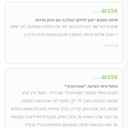
₪
250
ומעלה
שיחת ומפגש ייעוץ לאילוף הכלב/ה עם יונתן מרכוס
יונתן מרכוס יעזור לכם להבין טוב יותר את הכלב/ה שאיתכם, דרך שיחה
+ הגעה אליכם הביתה. התשורה תינתן בגבולות חדרה-גדרה (:
2
תומכים
₪
250
ומעלה
טיפול אישי בשיטת "אומניתרפי"
מפגש טיפולי בשיטת "אומניתרפי" עם רז לוי - טיפול דרך מגע
ותנועה. המפגש באורך 75 דק', ומיועד למי שמרגיש/ה תקוע/ה
בזוגיות, בית, אורח חיים, קריירה. בדרך יצירתית ומעניינת אנחנו לומדים
איך הגוף שלנו משפיע על מהלך החיים, ומקבלים ליווי ליצירה עצמאית
של שינוי למציאות חדשה. המפגשים מתקיימים בגליל ים (ליד