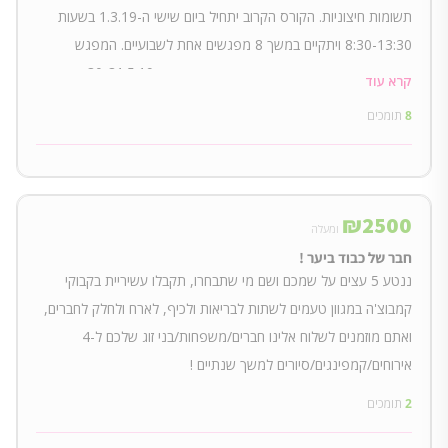
תשומות חיצוניות. הקורס הקרוב יתחיל ביום שישי ה-1.3.19 בשעות
8:30-13:30 ויתקיים במשך 8 מפגשים אחת לשבועיים. המפגש
האחרון הוא מפגש דו-יומי בימים חמישי-שישי ה- 30-31.5.19
קרא עוד
8
תומכים
₪
2500
ומעלה
חבר של כבוד ביער !
ננטע 5 עצים על שמכם ושם מי שתבחרו, תקבלו עשיריית בקבוקי
קמבוצ'ה במגוון טעמים לשתות לבריאות ולכיף, לארח ולחלק לחברים,
ואתם מוזמנים לשלוח אלינו חברים/משפחות/בני זוג שלכם ל-4
אירוחים/קמפינגים/סיורים למשך שנתיים !
2
תומכים