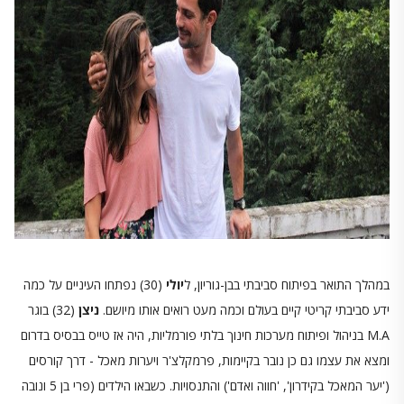
במהלך התואר בפיתוח סביבתי בבן-גוריון, ל
יולי
(30) נפתחו העיניים על כמה
ידע סביבתי קריטי קיים בעולם וכמה מעט רואים אותו מיושם.
ניצן
(32) בוגר
M.A בניהול ופיתוח מערכות חינוך בלתי פורמליות, היה אז טייס בבסיס בדרום
ומצא את עצמו גם כן נובר בקיימות, פרמקלצ'ר ויערות מאכל - דרך קורסים
('יער המאכל בקידרון', 'חווה ואדם') והתנסויות. כשבאו הילדים (פרי בן 5 ונובה