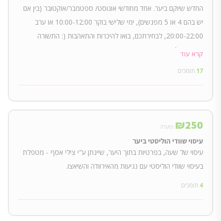
החדש שיוקם ביער. אחד מחודשי אוגוסט/ ספטמבר/אוקטובר (בין אם
יש בהם 4 או 5 מפגשים), ימי שלישי בוקר 10:00-12:00 או ערב
20:00-22:00, לבחירתכם, בואו להיכרות והתאהבות (: התשורה
מתאימה לחדשים וותיקים גם יחד. אין צורך בידע קודם. הביודנסה היא
קרא עוד
חגיגה של תנועה מלאת משמעות. זו שיטה פרי יצירתו של פרופ'
17
תומכים
רולנדו טוט מצ'ילה, המזמינה למפגשי חוויה ("ויוונסיה") עם העצמי,
החברה והחיים. הביודנסה מלמדת אותנו להקשיב ולחיות מחדש את
הטבע האנושי הראשוני שלנו, שביטויו נשחקו במרוצת השנים. מה
מפיקים מביודנסה? התעוררות של חיוניות, הנאה ושמחת חיים. פיתוח
₪
250
ומעלה
היכולת לאהוב ולהיות אהוב. חוויית הרמוניה עם עצמי, האחר והחיים.
עיסוי שוודי הוליסטי ביער
עיסוי של שעה, בפרטיות בתוך היער, שיינתן ע"י צילי אסף - מטפלת
בעיסוי שוודי הוליסטי עם נגיעות מהאירוודה והשיאצו.
4
תומכים