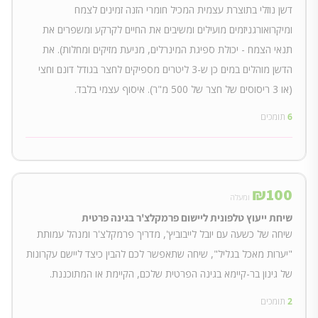
דשן נוזלי בתוצרת עצמית המכיל חומרי הזנה זמינים לצמח
ומיקרואורגניזמים מועילים ומשיבים את החיים לקרקע ומשפרים את
תנאי הצמח - יכולת ספיגת המינרלים, מניעת מזיקים ומחלות). את
הדשן מוהלים במים כן ש-3 ליטרים מספיקים לחצר בגודל דונם וחצי
(או 3 ריסוסים של חצר של 500 מ"ר). איסוף עצמי בלבד.
6
תומכים
₪
100
ומעלה
שיחת ייעוץ טלפונית ליישום פרמקלצ'ר בגינה פרטית
שיחה של כשעה עם יובל לייבוביץ', מדריך פרמקלצ'ר ומנהל עמותת
"יערות מאכל בגליל", שיחה שתאפשר לכם להבין כיצד ליישם עקרונות
של גינון בר-קיימא בגינה הפרטית שלכם, הקיימת או המתוכננת.
2
תומכים