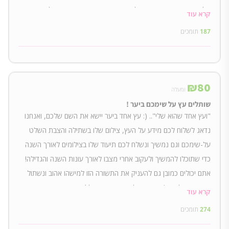
מלווה בהנחיות זריעה וטיפול כמובן, יחד עם טיפים נוספים לגינון ברמת
קרא עוד
הגינה או אפילו האדנית !
187
תומכים
₪
80
ומעלה
שותלים עץ על שימכם ביער !
"ועץ אחד שהוא שלי".. (: עץ אחד ביער יישא את השם שלכם, ואנחנו
נדאג לשלוח לכם מידע על העץ, צילום שלו בשתילה והצבת השלט
על-שימכם וגם נמשיך ונשלח לכם תיעוד שלו בצילומים לאורך השנה
כדי שתוכלו להמשיך ולעקוב אחרי מצבו לאורך עונות השנה והגדילה!
אתם יכולים כמובן גם להעניק את התשורה הזו למישהו אהוב ונשתול
את העץ על-שמו/שמה, או לזכר אדם שיקר לליבכם.
קרא עוד
274
תומכים