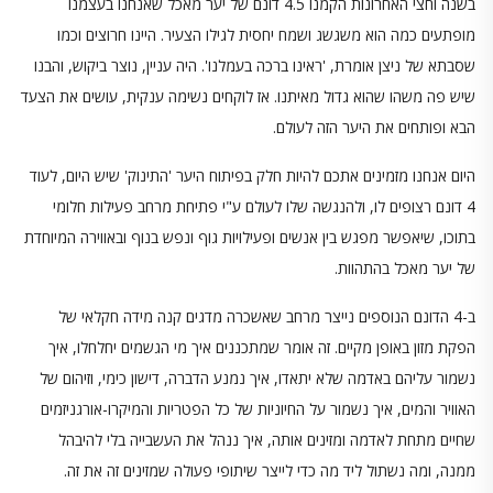
בשנה וחצי האחרונות הקמנו 4.5 דונם של יער מאכל שאנחנו בעצמנו
מופתעים כמה הוא משגשג ושמח יחסית לגילו הצעיר. היינו חרוצים וכמו
שסבתא של ניצן אומרת, 'ראינו ברכה בעמלנו'. היה עניין, נוצר ביקוש, והבנו
שיש פה משהו שהוא גדול מאיתנו. אז לוקחים נשימה ענקית, עושים את הצעד
הבא ופותחים את היער הזה לעולם.
היום אנחנו מזמינים אתכם להיות חלק בפיתוח היער 'התינוק' שיש היום, לעוד
4 דונם רצופים לו, ולהנגשה שלו לעולם ע"י פתיחת מרחב פעילות חלומי
בתוכו, שיאפשר מפגש בין אנשים ופעילויות גוף ונפש בנוף ובאווירה המיוחדת
של יער מאכל בהתהוות.
ב-4 הדונם הנוספים נייצר מרחב שאשכרה מדגים קנה מידה חקלאי של
הפקת מזון באופן מקיים. זה אומר שמתכננים איך מי הגשמים יחלחלו, איך
נשמור עליהם באדמה שלא יתאדו, איך נמנע הדברה, דישון כימי, וזיהום של
האוויר והמים, איך נשמור על החיוניות של כל הפטריות והמיקרו-אורגניזמים
שחיים מתחת לאדמה ומזינים אותה, איך ננהל את העשבייה בלי להיבהל
ממנה, ומה נשתול ליד מה כדי לייצר שיתופי פעולה שמזינים זה את זה.