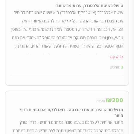
טיפול בשיטת אלכסנדר, עם עומר שווגר
שיטת אלכסנדר (או טכניקת אלכסנדר) היא שיטה שמטרתה להיטיב
את מצבנו הבריאותי והנפשי. על ידי שחרור לחצים מאיזור הראש,
הצוואר, הגב ועמוד השידרה, המטופל לומד להשתמש בגוף שלו באופן
טבעי, נכון וטוב. בעזרת טכניקת אלכסנדר המטופל "משחזר" את מנח
הגוף הטבעי, כפי שהיה לו, כשהיה ילד ולפני שאורח החיים המודרני,
גרם לו לסטות ולאמץ הרגלים שגויים. מתאים לכל אדם מכל תחום.
קרא עוד
הטיפול מתבצע בקליניקה של עומר בתל אביב. עומר הוא מטפל ומורה
2
תומכים
לשיטת אלכסנדר, למד אצל טובי המורים בארץ, מטפל באופן פרטי
וכן בקופת חולים, ומלמד בבתי הספר לשיטה.
₪
200
ומעלה
חדש! חודש היכרות עם ביודנסה - בואו לרקוד את החיים בנוף
היער
מתנה אמיתית לעצמכם בשעה טובה במתחם החדש - רחלי טורץ
מנהלת בית הספר לביודנסה בצפון נותנת לכם חודש היכרות במתחם