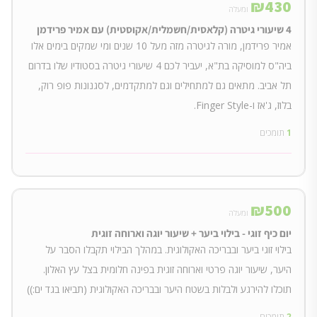
₪
430
ומעלה
4 שיעורי גיטרה (קלאסית/חשמלית/אקוסטית) עם אמיר פרידמן
אמיר פרידמן, מורה לגיטרה מזה מעל 10 שנים ומי שמקים בימים אלו
ביה"ס למוסיקה בת"א, יעביר לכם 4 שיעורי גיטרה בסטודיו שלו בדרום
תל אביב. מתאים גם למתחילים וגם למתקדמים, לסגנונות פופ רוק,
בלוז, ג'אז ו-Finger Style.
1
תומכים
₪
500
ומעלה
יום כיף זוגי - בילוי ביער + שיעור יוגה וארוחה זוגית
בילוי זוגי ביער ובבריכה האקולוגית. במהלך הבילוי תקבלו הסבר על
היער, שיעור יוגה פרטי וארוחה זוגית בפינה חלומית בצל עץ האלון.
תוכלו להירגע ולבלות בשטח היער ובבריכה האקולוגית (תביאו בגד ים:))
2
תומכים