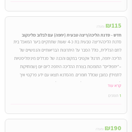
₪
115
ומעלה
חדש - סדנת הליכה/ריצה טבעית (יחפה) עם לבלוב מלינקוב
סדנת הליכה\ריצה טבעית בת כ-4 שעות שתתקיים ביער המאכל בית
לחם הגלילית, כולל הסבר על היתרונות הבריאותיים והנפשיים של
הליכה יחפה, תרגול אקטיבי במקום והכנה של סנדלים מינימליסטיות
–"יחפוליים" התומכות בצורת ההליכה היחפה ליום יום (שמחזיקות
לתמיד!) כמובן שכולל חומרים. מהסדנא תצאו עם ידע פרקטי איך
לעשות זאת בעצמכם מכל חומר שנראה לכם עם יותר ביטחון עצמי
קרא עוד
בעצמכם ובעולם וכלים להמשך תירגול ותנועה טבעית בעולם.
1
תומכים
₪
190
ומעלה