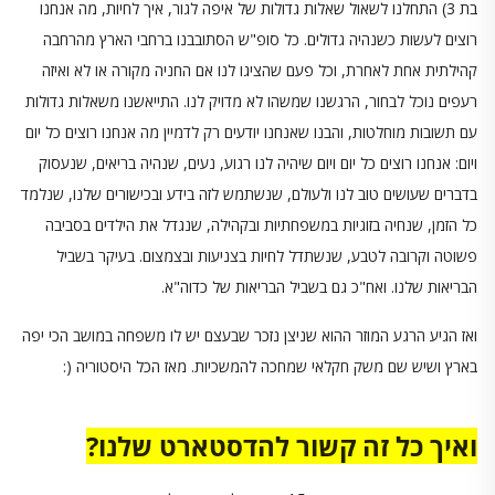
בת 3) התחלנו לשאול שאלות גדולות של איפה לגור, איך לחיות, מה אנחנו
רוצים לעשות כשנהיה גדולים. כל סופ"ש הסתובבנו ברחבי הארץ מהרחבה
קהילתית אחת לאחרת, וכל פעם שהציגו לנו אם החניה מקורה או לא ואיזה
רעפים נוכל לבחור, הרגשנו שמשהו לא מדויק לנו. התייאשנו משאלות גדולות
עם תשובות מוחלטות, והבנו שאנחנו יודעים רק לדמיין מה אנחנו רוצים כל יום
ויום: אנחנו רוצים כל יום ויום שיהיה לנו רגוע, נעים, שנהיה בריאים, שנעסוק
בדברים שעושים טוב לנו ולעולם, שנשתמש לזה בידע ובכישורים שלנו, שנלמד
כל הזמן, שנחיה בזוגיות במשפחתיות ובקהילה, שנגדל את הילדים בסביבה
פשוטה וקרובה לטבע, שנשתדל לחיות בצניעות ובצמצום. בעיקר בשביל
הבריאות שלנו. ואח"כ גם בשביל הבריאות של כדוה"א.
ואז הגיע הרגע המוזר ההוא שניצן נזכר שבעצם יש לו משפחה במושב הכי יפה
בארץ ושיש שם משק חקלאי שמחכה להמשכיות. מאז הכל היסטוריה (:
ואיך כל זה קשור להדסטארט שלנו?