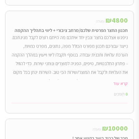
₪
4800
ומעלה
תכנון החצר הפרטית שלכם/מרחב ציבורי + ליווי בתהליך ההקמה
ניפגש אצלכם בחצר ונבין יחד איתכם מה הייתם רוצים לקבל מגינתכם.
נייצר עבורכם תכנון מפורט הכולל מפה, נתונים, מפרט כמויות,
הערכת עלויות ותכנית עבודה. בנוסף תקבלו ליווי וייעוץ במהלך ההקמה
- פתרון התלבטויות, טיפים, הפניה למוצרים ונותני שירות. כדי להוזיל
את העלויות ולקבל את המוצר/שירות הכי טוב. השירות ינתן בכל מקום
בארץ מקו באר-שבע וצפונה, לשטח בגודל עד 1 דונם.
קרא עוד
0
תומכים
₪
10000
ומעלה
חבר של כבוד ביער בקטע אחר !