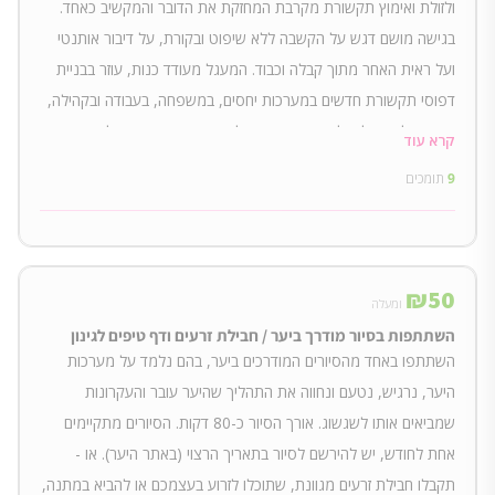
ולזולת ואימוץ תקשורת מקרבת המחזקת את הדובר והמקשיב כאחד.
בגישה מושם דגש על הקשבה ללא שיפוט ובקורת, על דיבור אותנטי
ועל ראית האחר מתוך קבלה וכבוד. המעגל מעודד כנות, עוזר בבניית
דפוסי תקשורת חדשים במערכות יחסים, במשפחה, בעבודה ובקהילה,
ומציע כלים יעילים לפתרון עימותים ולחשיפת המעמקים של צרכי
קרא עוד
היחיד והקבוצה. התשורה היא השתתפות במעגל הקשבה, בהנחיית
9
תומכים
איתן בלוך (מנחה מוסמך של מעגלי הקשבה שעוסק בהדרכת קבוצות
במסגרות שונות מזה כארבעים שנה). המעגל יתקיים בתיאום עם רוכשי
התשורה במרכז הפעילות של יער המאכל מיד עם סיום הקמתו.
₪
50
ומעלה
השתתפות בסיור מודרך ביער / חבילת זרעים ודף טיפים לגינון
השתתפו באחד מהסיורים המודרכים ביער, בהם נלמד על מערכות
היער, נרגיש, נטעם ונחווה את התהליך שהיער עובר והעקרונות
שמביאים אותו לשגשוג. אורך הסיור כ-80 דקות. הסיורים מתקיימים
אחת לחודש, יש להירשם לסיור בתאריך הרצוי (באתר היער). או -
תקבלו חבילת זרעים מגוונת, שתוכלו לזרוע בעצמכם או להביא במתנה,