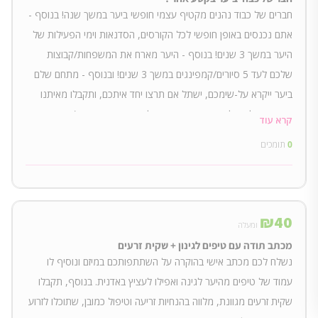
חברים של כבוד נהנים מקטיף עצמי חופשי ביער במשך שנה! בנוסף -
אתם נכנסים באופן חופשי לכל הקורסים, הסדנאות וימי הפעילות של
היער במשך 3 שנים! בנוסף - היער מארח את המשפחות/קבוצות
שלכם לעד 5 סיורים/קמפינגים במשך 3 שנים! ובנוסף - מתחם שלם
ביער ייקרא על-שימכם, ישתל אם תרצו יחד איתכם, ותקבלו מאיתנו
תיעוד מצולם של העצים והצמחים בו לאורך עונות השנה (:
קרא עוד
0
תומכים
₪
40
ומעלה
מכתב תודה עם טיפים לגינון + שקית זרעים
נשלח לכם מכתב אישי בהוקרה על השתתפותכם במיזם ונוסיף לו
עמוד של טיפים מהיער לגינה ואפילו לעציץ באדנית. בנוסף, תקבלו
שקית זרעים מגוונת, מלווה בהנחיות זריעה וטיפול כמובן, שתוכלו לזרוע