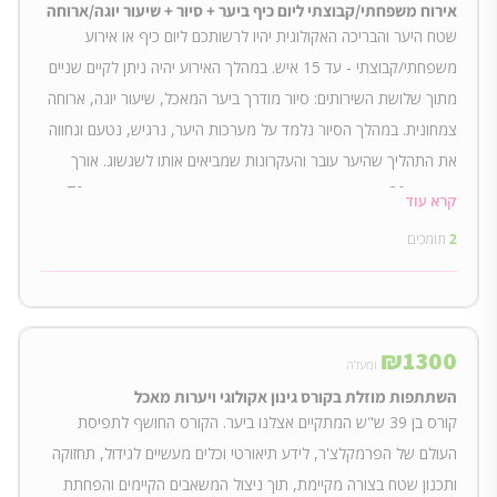
אירוח משפחתי/קבוצתי ליום כיף ביער + סיור + שיעור יוגה/ארוחה
שטח היער והבריכה האקולוגית יהיו לרשותכם ליום כיף או אירוע
משפחתי/קבוצתי - עד 15 איש. במהלך האירוע יהיה ניתן לקיים שניים
מתוך שלושת השירותים: סיור מודרך ביער המאכל, שיעור יוגה, ארוחה
צמחונית. במהלך הסיור נלמד על מערכות היער, נרגיש, נטעם ונחווה
את התהליך שהיער עובר והעקרונות שמביאים אותו לשגשוג. אורך
הסיור כ-80 דקות. שיעור יוגה בשיטת אשטנגה ויניאס, אורכו כ-70
קרא עוד
דקות, מתאים לכל הרמות והגילאים. הארוחה מתוצרת ביתית,
2
תומכים
צמחונית, בריאה ומזינה.
₪
1300
ומעלה
השתתפות מוזלת בקורס גינון אקולוגי ויערות מאכל
קורס בן 39 ש"ש המתקיים אצלנו ביער. הקורס החושף לתפיסת
העולם של הפרמקלצ'ר, לידע תיאורטי וכלים מעשיים לגידול, תחזוקה
ותכנון שטח בצורה מקיימת, תוך ניצול המשאבים הקיימים והפחתת