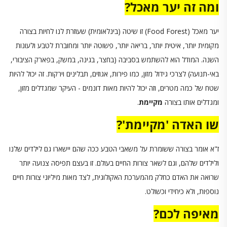
ומה זה יער מאכל?
יער מאכל (Food Forest) זו שיטה (בינלאומית) שעוזרת לנו לחיות בצורה
מקומית יותר, איטית יותר, בריאה יותר, פשוטה יותר ומחוברת לטבע ולעונות
השנה. המודל הוא להשתמש בסביבה (בחצר, בגינה, במשק, בפארק הציבורי,
באי-תנועה) לצרכי גידול מזון, כמו פירות, אגוזים, תבלינים וירקות. זה יכול להיות
שטח של כמה מטרים, וזה יכול להיות מאות דונמים - העיקר שמגדלים מזון,
ומגדלים אותו בצורה
מקיימת
.
שו האדה 'מקיימת'?
ז"א אומר בצורה ששומרת על משאבי הטבע ככה שהם יישארו גם לילדים שלנו
ולילדים שלהם, וגם לשאר צורות החיים בעולם. זו בעצם תפיסה צנועה יותר
שרואה את האדם כחלק מהמערכת האקולוגית, לצד מאות מיליוני צורות חיים
נוספות, ולא כיחידי וכשולט.
מאיפה לכם?