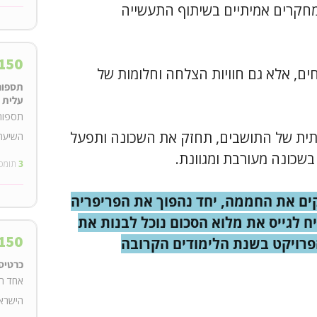
מחקרים אמיתיים בשיתוף התעשייה
150
ים,
אלא גם חוויות הצלחה וחלומות של
תספור
עלית
תספור
תית של התושבים
, תחזק את השכונה
ותפעל
השיער 
שכונה מעורבת ומגוונת.
3
תומכ
ים את החממה, יחד נהפוך את הפריפריה
ח לגייס את מלוא הסכום נוכל לבנות את
150
רויקט בשנת הלימודים הקרובה
כרטיס 
אחד המ
הישראל