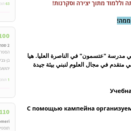
ה וללמוד מתוך יצירה וסקרנות!
63
תומ
ממה!
100
2 ספרי שירה מאת איריס בן-צבי
ي مدرسة "عتسمون" في الناصرة العليا. هيا
בן-צבי
ي متقدم في مجال العلوم لنبني بيئة جيدة
יהושע/
1
תומכ
Учебн
С помощью кампейна организуем
110
Pomeri - מארז חטיפי בריאות ט
תוספי 