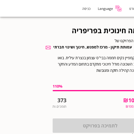
רט
Language
כניסה
 חינוכית בפריפריה
הפרויקט של
עמותת תיקון - מרכז למפגש, חינוך ושינוי חברתי
פיין נקים חממה בבי"ס עצמון בנצרת עילית. בואו
 השכונה מודל חינוכי מתקדם בתחום המדע והחקר
נה קהילה חזקה ומגובשת
110
%
373
₪
10
100
₪
תומכים.ות
לתמיכה בפרויקט