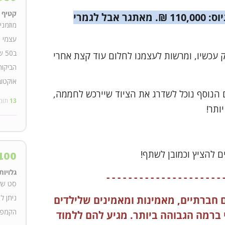
קטיף ע
אנחנו רוצות להציב יעד חדש לגיוס: 110,000 ₪. מאתגר אבל לגמרי
מוזמני
עצמי ש
ב0
ק עכשיו, ומרשות לעצמנו לחלום עוד קצת אחרי
הביקור
אוקטוב
ם הנוסף נוכל לשדרג את הציוד שיירכש לחממה,
13
תומ
ותר!
ם להציץ וכמובן לשתף!
100
גלויות
- - - - - - - - - - - - - - - - - - - - - 
ניתן ל
ים חברתיים, מאמינות ומאמינים שלילדים
הקמפיי
 ברמה הגבוהה ביותר. מגיע להם ללמוד