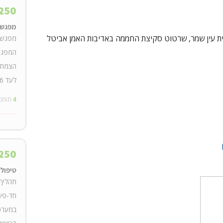
250
מפגש ה
ית עין שמר, שרטוט סקיצת החממה באדיבות האמן אביטל
מפגש ה
המפגש 
לעד 6 אנשים. המועד ייקבע בשיחה עם התומכים.
4
תומכ
250
טיפול
תהליך 
חד-פעמ