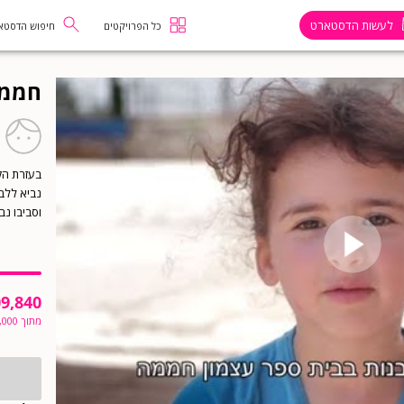
לעשות הדסטארט
כל הפרויקטים
חיפוש הדסטא
חממה
בעזרת הקמ
נביא ללב
וסביבו נב
9,840
מתוך
,000