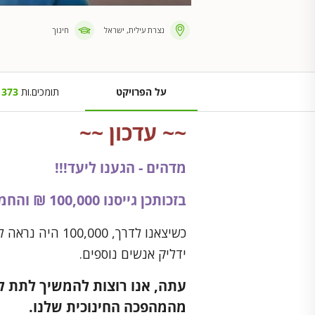
נצרת עילית, ישראל
חינוך
על הפרויקט
תומכים.ות
373
~~ עדכון ~~
מדהים - הגענו ליעד!!!
בזכותכן גייסנו 100,000 ₪ והחממה בבית הספר תצליח לקום!!!
כשיצאנו לדרך, 00
ידליק אנשים נוספים.
עתה, אנו רוצות להמשיך לתת ל
מהמהפכה החינוכית שלנו
.