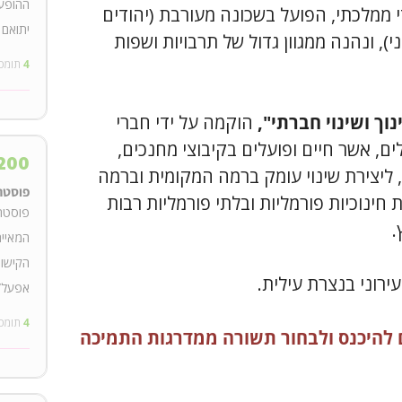
ההופעו
די ממלכתי, הפועל בשכונה מעורבת (יהודים
יתואם 
ני), ונהנה ממגוון גדול של תרבויות ושפות
4
תומכ
וך ושינוי חברתי",
הוקמה על ידי חברי
, אשר חיים ופועלים בקיבוצי מחנכים,
200
 ליצירת שינוי עומק ברמה המקומית וברמה
פוסטר+
חינוכיות פורמליות ובלתי פורמליות רבות
.
המאייר
הקישור
רוני בנצרת עילית.
אפעל/נ
4
תומכ
 להיכנס ולבחור תשורה ממדרגות התמיכה