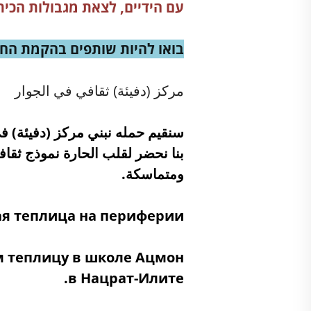
עם הידיים, לצאת מגבולות הכית
בואו להיות שותפים בהקמת הח
مركز (دفيئة) ثقافي في الجوار
سنقيم حمله نبني مركز (دفيئة) ف
بنا نحضر لقلب الحارة نموذج ثقاف
ومتماسكة.
ая теплица на периферии
 теплицу в школе Ацмон
в Нацрат-Илите.