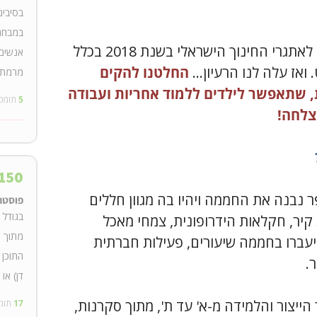
במבחר 
חשבנו איך אפשר לתת מענה ראוי לאתגרי החינוך הישראלי בשנת 2018 בכלל
אנשים 
ואז עלה לנו הרעיון...
החלטנו להקים
מרמת א
, שתאפשר לילדים ללמוד אחריות ועבודה
5
תומכ
צלחה!
150
 נבנה את החממה ויהיו בה מגוון חללים
פוסטר
 קיר, חקלאות הידרופונית, צמחי מאכל
 יעברו בחממה שיעורים, פעילות חברתית
התוכן 
.
דן) או
ייצור והלמידה מ-א' עד ת', מתוך סקרנות,
17
תומ