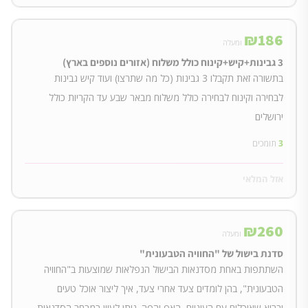
₪
186
ומעלה
3 גבינות+קיש+קינוח כולל משלוח (אזורים נוספים בארץ)
בתשורה זאת תקבלו 3 גבינות (כל מה שתרצו) ועוד קיש גבינות
לבחירה וקינוח לבחירה כולל משלוח מבאר שבע עד הקריות כולל
ירושלים
3
תומכים
אזל המלאי
₪
260
ומעלה
סדנת בישול של "החוויה הטבעונית"
השתתפות באחת מסדנאות הבישול הנפלאות שמוצעות ב"החוויה
הטבעונית", בהן לומדים צעד אחרי צעד, איך ליצור אוכל טעים
ובריא,שאוכלים עם העיניים, האף והפה. ניתן לעיין במבחר הסדנאות