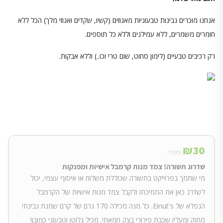
אנחנו מוכרים גבינות טבעוניות מאגוזים (קשיו, שקדים ואגוזי מלך) הכל ללא
חומרים משמרים, ללא עמילנים וללא כל תוספים.
רק רכיבים טבעיים (לימון סחוט, שום טרי וכו..) וללא אבקות.
₪
30
ומעלה
שדרוג תשורה! צמד מנות קרמבל אישיות ומפנקות
מי שתמך בפרוייקט בתשורה שכוללת משלוח או איסוף עצמי, יכול
לשדרג כאן את התמיכתו ולקבל צמד מנות אישיות של הקרמבל
הנפלא של Einut's. כל מנה מכילה 170 גרם של קרם שמנת גבינתי
מתוק ומעליו שכבת פירורי בצק חמאתי. מכיל גלוטן וטבעוני כמובן!