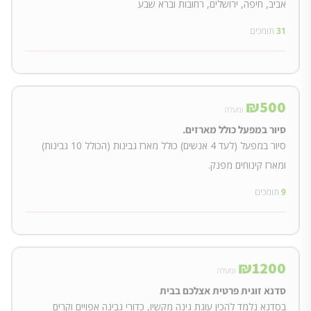
אביב, חיפה, ירושלים, רחובות וברא שבע
31
תומכים
₪
500
ומעלה
סיור במפעל כולל מארזים.
סיור במפעל (לעד 4 אנשים) כולל מארז גבינות (הכולל 10 גבינות)
ומארז קינוחים מפנק.
9
תומכים
₪
1200
ומעלה
סדנא זוגית פרטית אצלכם בבית
בסדנא נלמד להכין עוגת גינה מקשיו, כדורי גבינה אפויים וקרים