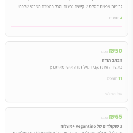
גביניות אפויות לסלט 2 קישים גבינות והכל במטבח הפרטי שלכם!
4
תומכים
₪
50
ומעלה
מכתב תודה
בתשורה זאת תקבלו מייל תודה אישי מאיתנו :)
11
תומכים
אזל המלאי
₪
65
ומעלה
3 שוקולדים של Vegantino +משלוח
תקבלו 3 חבילות שוקולדים המושלמים של Vegantino עם משלוח עד