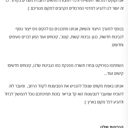
אנו זקוקים למכשור תעשייתי ולכלי תחבורה מתאים להובלת מוצרים בקירור. כל
זה יעזור לנו להגיע למדפי המרכולים הקרובים למקום מגוריכם :)
בנוסף למערך הייצור והשיווק אנחנו מתכננים גם להקים פס ייצור נוסף
לגבינות חדשות, כגון: גבינות קשות, קוטג', קינוחים ועוד המון דברים טעימים
וחדשים.
השתתפו בפרויקט ובחרו תשורה מפנקת כמו הגבינות שלנו, קינוחים חדשים!
קישים ועוד....
אנחנו באמת מקווים שנוכל להנגיש את הטבעונות לקהל הרחב, ומעבר לזה
להוכיח שמעבר לטבעונות הוא קל ובריא! בזכות תמיכתכם נוכל להמשיך לגדול
ולהגיע לכל מקום בארץ :)
הגבינות שלנו,