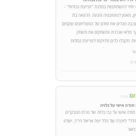
יחיד להשתתפות בסדנת "פריצת גבולות" -
יון, מאמן למוטיבציה והנעה. הרצאה בת
 בה מגלים את סודם של המצליחנים שקמים
ר מלאי אנרגיה ומשחקים את משחק
ת. תקבלו כלים מדויקים לפריצת גבולות
ת חיים עוצמתיים מלאי התרגשות והגשמה.
וד
ביקוש הרב התשורה חזרה, התאריך ימסר
כים
 הצפי לאחרי החגים
₪
ומעלה
ודה אישי על גלויה
ודה אישי על גבי גלויה של מרכז המבקרים
לל" לזיכרה של הלל יפה אריאל הי"ד, ישלח
דואר