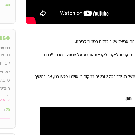
340
תו
150
פחת אריאל אשר גדלים בסמוך לביתם.
כרטיס 
כרטיס 
 מבקרים ליקב ולקריית ארבע על שמה - מרכז "כרם
קובי ח
שעתיים
ראלית. יחד נכה שורשים במקום בו אויבנו פגעו בנו, אנו נמשיך
כל בוק
האליפו
וליציר
החזון.
קרא ע
לאור ה
70
תומ
בהמשך,