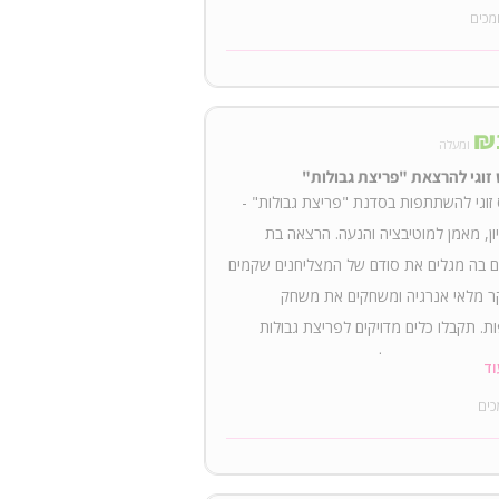
מכים
₪
ומעלה
זוגי להרצאת "פריצת גבולות"
זוגי להשתתפות בסדנת "פריצת גבולות" -
יון, מאמן למוטיבציה והנעה. הרצאה בת
 בה מגלים את סודם של המצליחנים שקמים
ר מלאי אנרגיה ומשחקים את משחק
ת. תקבלו כלים מדויקים לפריצת גבולות
ת חיים עוצמתיים מלאי התרגשות והגשמה.
וד
ביקוש הרב התשורה חזרה, התאריך ימסר
כים
 הצפי לאחרי החגים