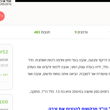
הכל או כל
3/09/2016
עדכונים
9
תגובות
483
₪
52
מכתב 
לריקוד ותנועה, אהבה בעלי חיים וחלמה להיות זיאולוגית. הלל
מכתב ת
 הלל, ילדה בעלת עומק רוחני, אהבה ללמוד ולקלוט את העולם
ת ומשדרת אור לסובביה. הביאה איתה כוחות חדשים, אהבה ואור
681
תו
הלל נרצחה בכ"ד סיון 30.6.16 בידי בן עוולה חסר רחמים בזמן שישנה במיטתה והיא בת 13. הלל הי"ד, מתוקה,
100
הי"ד מבקשים להנציח את זכרה.
כרטיס