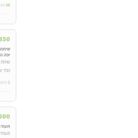
68
תומ
350
שיחת 
יפה ה
שיחת ט
הלל יפ
2
תומכ
500
תעודת
תעודת 