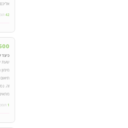
אליכם 
42
תומ
500
כיצד ל
שעת יי
מימון 
תיאום 
זה. נס
מתאימה
1
תומכ