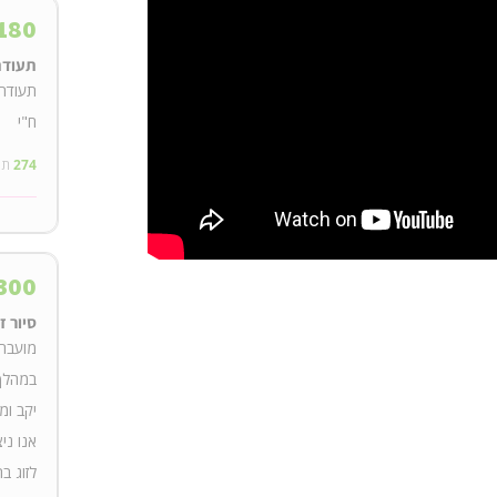
180
תעודת
תעודת
ח"י
274
תו
300
סיור 
מועבר 
במהלך 
יקב ומ
אנו ני
לזוג ב