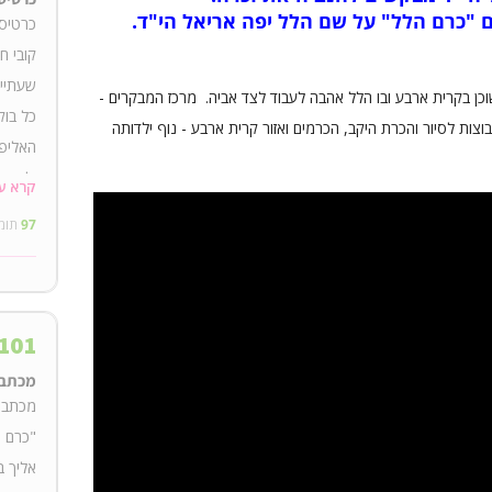
"כרם הלל" על שם הלל יפה אריאל הי"ד.
כרטיס 
קובי ח
שעתיים
וכן בקרית ארבע ובו הלל אהבה לעבוד לצד אביה. מרכז המבקרים -
כל בוק
וצות לסיור והכרת היקב, הכרמים ואזור קרית ארבע - נוף ילדותה
האליפו
וליציר
קרא ע
לאור ה
97
תומ
בהמשך,
101
מכתב ת
מכתב ת
"כרם ה
אליך ב