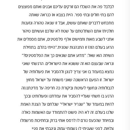
לבלבל פה את השכל! הם זורקים עליכם אבנים ואתם מפוצצים
להם בתי חולים ובתי ספר. היית בצבא אז כנראה שאתה
מתכחש לדברים שאתם עושים, אבל זו שנאה טהורה וגזענות
חולנית! אתם השתלטתם על שטח לא שלכם ועשיתם טיהור
אתני לשבע מאות וחמישים אלף פלסטינים, אתם מסמלים את
הרוע בעולם הזה! זו התנהגות שטנית."הייתי בהלם. בתחילת
השיחה הוא שאל: "מדוע אתם שונאים כך את הפלסטינים?"
ונראה שבעצם הוא זה ששונא את הישראלים. הרגשתי שאני
נמצא במעמד בו אני צריך לגונן ולהסביר את פעולותיה של
ישראל. זו הפעם הראשונה שאני משוחח על ישראל מחוץ
לגבולותיה ונחשף לעוינות וביקורת כה חריפה על מדינתנו.זה
הרגע בו חשתי שעליי להסביר את עמדתנו ופעולותינו ובכך
להיות במעמד של "שגריר ישראלי" שנלחם על הצגת האמת
שלנו בעולם. זה לא היה פשוט להתמודד עם האשמות כאלה
ובמיוחד שהכעס גורם לו לרסס אותי ברוק ובחתיכות מרשמלו
צלויות. לפני שעניתי לו נשמתי עמוק וניגבתי את פניי