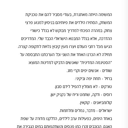
המשימה הייתה מאתגרת, בעודי מסביר להם את טכניקת
המשחק, הסתירו הילדים את פיותיהם בניסיון למנוע פרצי
צחוק. במהרה הפכתי למדריך מבוקש לא בגלל כישורי
ההדרכה, אלא בגלל המבטא הישראלי הכבד שלי. המדריכים
הגיעו מכל רחבי העולם ויצרו מעין קיבוץ גלויות לתקופה קצרה.
תחילה לא הכרנו האחד את השני וכל הערכתנו התבססה על
"הסטיגמה המדינית" שאנשים הדביקו למדינות המוצא:
שוודים - אנשים יפים וקרי מזג.
ברזיל - תחת יפה וביקיני.
טורקים - לא מומלץ להפיל לידם סבון.
רוסים - ודקה, שחמט וריח של נקניק ישן.
קולומביאנים - קוקאין.
ישראלים - מדבר, גמלים ומלחמות.
באחד הימים, כפעילות ערב לילדים, הדלקנו מדורה על שפת
האגם. הכוכבים זהרו כמו פנסים והשתקפותם במים הגבירה את