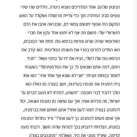
הניצוץ שלהם. אחד המדריכים הוציא גיטרה, הילדים שרו שירי
צופים סביב המדורה תוך כדי צליית מרשמלו ושוקולד על האש.
המקום היה אפוף יתושים צמאי דם, שכנראה אהבו את הדם
הישראלי שלי. משום מה אף לא יתוש אחד עקץ את חברי
האירופאי שהיה שרוע ומרווח בכיסא-נוח. תחת אור הכוכבים,
הוא החליט לפרוס בפניי את משנתו הפוליטית. הוא קירב את
הכיסא-נוח שלו לשלי, הניח את ידו על כתפי ושאל: "תגיד
רותם, למה אתם שונאים כל כך את הפלסטינים?" נשענתי
לאחור בנוחות ועניתי: "אני לא שונא אף אחד אחי." הוא אחז
בידו הימנית את סנטרו בעדינות, וישב בצורה כזו כאילו הוא
הולך להגיד דברי חוכמה: "תשמע, למדתי לא מעט דברים על
ישראל, וזה מדהים אותי, איך עם שחווה כזו גזענות ושנאה, יכול
להתנהג בצורה דומה לעם אחר? אתם חוויתם זאת בגרמניה,
איך אתם מעזים להתנהג כך לעם אחר?" וריד כחלחל התנפח
במצחו, הצלחתי להבחין בכך למרות שהיה חשוך. רכנתי מעט
קדימה, שיוריד ממני את היד, ושאלתי: "מתנהגים בצורה