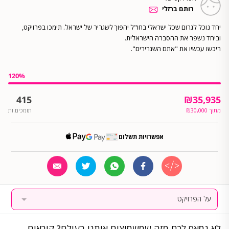
רותם ברזלי
יחד נוכל לגרום שכל ישראלי בחו"ל יהפוך לשגריר של ישראל. תימכו בפרויקט,
ריכשו עכשיו את "אתם השגרירים".
120
%
415
₪
35,935
מתוך
30,000
₪
תומכים.ות
אפשרויות תשלום
על הפרויקט
לא נמאס לכם מזה שמשמיצים אותנו בעולם? קוראים