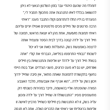
דומה?! מה שהעם היהודי עבר בזמן השלטון הנאצי לא ניתן
להשוואה בכלל! לאיזו התנהגות אתה מתכוון? תסביר לי,"
הפצרתי בו.ידיו החלו להתרומם וקולו התגבר מעט: "ראיתי
הרבה סרטונים של חיילים מכים פלסטינים ואפילו יורים עליהם.
ראיתי תמונות מזעזעות, אחת מהן לא יוצאת מראשי, תמונה של
חייל דורך על ילדה קטנה בדרך לבית הספר ומצמיד אותה
לרצפה באמצעות נשק. התעללות כזאת אני לא יכול
לשכוח! "גבותיי התרוממו בפליאה, הגברתי את קולי: "אתה
בטוח? חייל דורך על ילדה? יש אלימות והתנגשויות בין חיילים
ואזרחים, יש גם לא מעט הרוגים, משני הצדדים. אבל בטח הייתי
נחשף בתקשורת לתמונות שאתה מתאר, אין סיבה שחייל ידרוך
ויכוון נשק על ילדה..."הוא אגרף את אצבעותיו, מלבד האצבע
המורה שהופנתה אליי בהאשמה, ודיבר במהירות כשנתזי רוק
מתעופפים מפיו: "התנגשות?! זה שחייל דורך על ילדה ומכוון
עליה נשק, זו לא התנגשות בין חיילים! כשחייל מרביץ לאישה זו
אלימות ברוטלית! אני ראיתי את הדברים האלה, אתה לא תנסה