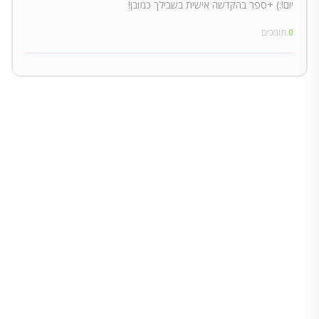
יום!:) +ספר בהקדשה אישית בשבילך כמובן!
0
תומכים