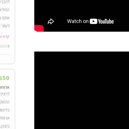
להכניס
המילים
אתם ממ
לעזור 
וגם לש
קרא ע
למופע 
8
תומכ
דיגיטל
650
ארוחת ג
לרציני
ההשקה 
בירושל
ארוחת 
ביצה),