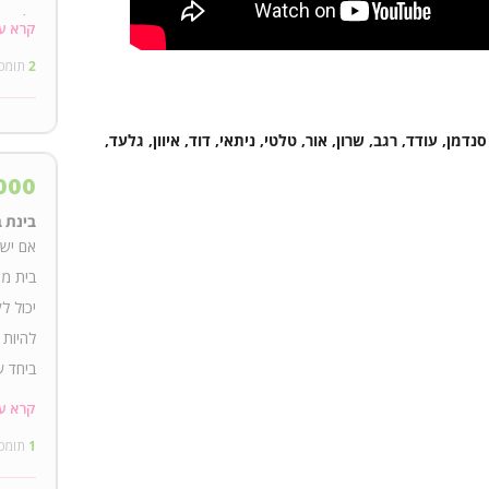
בן/בת 
קרא ע
למופע 
2
תומכ
דיגיטל
דמן, עודד, רגב, שרון, אור, טלטי, ניתאי, דוד, איוון, גלעד,
000
בינת ב
אם יש 
בית מט
יכול ל
להיות 
ביחד ע
כרטיסי
קרא ע
עותק ד
1
תומכ