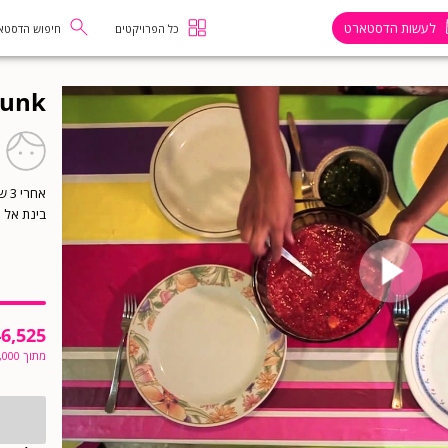
לעשות הדסטארט
כל הפרויקטים
חיפוש הדסטא
t El Funk
אח
בינת אל פ
46,525
מתוך
,000