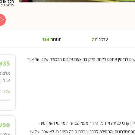
הכל או כל
1/11/2015
עדכונים
7
תגובות
154
ים להזמין אתכם לקחת חלק בהוצאת אלבום הבכורה שלנו אל אויר
₪
35
אלבום 
עותק ד
74
תומ
רן קרני עלתה את כל הדרך מעמישב עד למרומי האקדמיה
₪
50
המסדרונות והתחילה להרביץ בהם תורה תימנית. לא עברו שלוש
אלבום