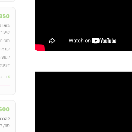
350
בואו 
שיעור 
תופים/
עם אחד
למופע 
דיגיטל
4
תומכ
500
להכנס
טוב, ל