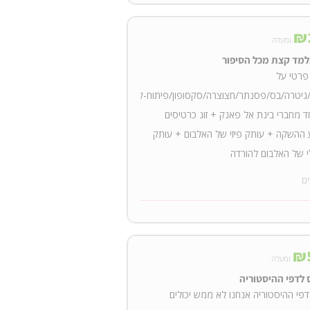
₪
ומעלה
נלמד קצת מכל הסיפור
פרטי על
גיטרה/בס/פסנתר/חצוצרה/סקסופון/פיתוח-קול,
 מחברי בינת אל פאנק + זוג כרטיסים
ההשקה + עותק פיזי של האלבום + עותק
י של האלבום להורדה
ים
₪
ומעלה
 לדפי ההיסטוריה
דפי ההיסטוריה אנחנו לא ממש יכולים