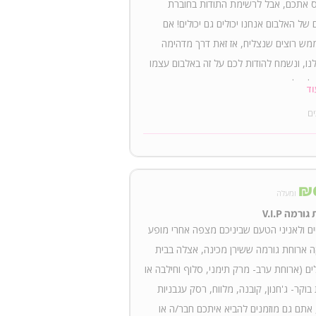
 אתכם, אבל לרשימת התודות בחוברת
 של האלבום אנחנו יכולים גם יכולים! אם
ש רוצים שנצליח, אז זאת דרך מדהימה
לנו, ונשמח להודות לכם על זה באלבום עצמו
לוח לכם מכתב תודה אישי. + זוג כרטיסים
וד
ההשקה + עותק פיזי של האלבום + עותק
ים
י של האלבום להורדה
₪
ומעלה
ורמה V.I.P
ים ולאניני הטעם שביניכם מצפה אחרי מופע
ארוחת גורמה ששירן מכינה, אצלה בבית
ים (ארוחת ערב- מרק תימני, סלוף וחילבה או
בוקר- ג'חנון, קובנה, מלווח, רסק עגבניות
 אתם גם מוזמנים להביא איתכם חבר/ה או