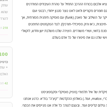
יא אלבום בכורה! ההרכב התחיל על טהרת העיבודים המודרנים
עותק פ
חומרים מקוריים ולאט לאט נוצר סגנון ייחודי, רבגוני ועם
שהוא י
זאת מגובש. הסגנון של בינת אל פאנק מבוסס בעיקר על השילוב של פאנק (funk) עם מוסיקה תימנית מסורתית, אך
להורד
יכונית, ג'אז ורוק פסיכדלי-תורכי(!). לצד הטקסטים התימנים
218
תו
נס בדואי, ושירי משוררים. היצירה שלנו משלבת ישן וחדש, לוקאלי
שי שלנו גם את סיפורו של כל אדם בעולם.
100
כרטיס
+ עותק
האלבום
42
תומ
קלית של איל תלמודי (מפיק מוסיקלי וסקספוניסט
בהרכבים- Balkan Beat Box, ברי סחרוף, שי צברי, malox, ועוד..) באולפן ההקלטות "קיצ'ה" בת"א. כרגע אנחנו
ילום קליפים ועוד.. ובעצם לצורך כל אלה אנו מגייסים את הכסף.