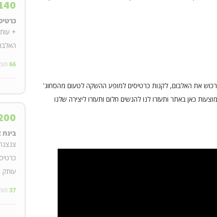
140
כרטיס
+ עותק
האלבום
66
תומ
רכוש את האלבום, לקנות כרטיסים למופע ההשקה לטעום מהסחוג'
עות כאן באתר ותעזרו לנו להגשים חלום ותעזרו ליצירה שלנו
200
בינת א
צנצנת 
כרטיסי
עותק ד
37
תומ