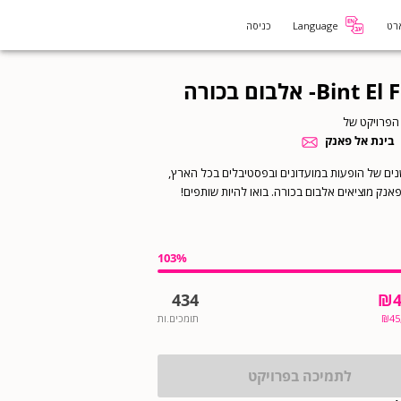
רט
Language
כניסה
Bin- אלבום בכורה
הפרויקט של
בינת אל פאנק
רי 3 שנים של הופעות במועדונים ובפסטיבלים בכל הארץ,
אנק מוציאים אלבום בכורה. בואו להיות שותפים!
103
%
434
₪
45
₪
תומכים.ות
לתמיכה בפרויקט