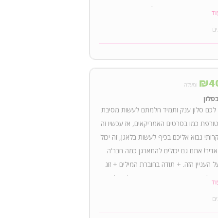
זוג. + תודה בחוברת המילים + זוג כרטיסים
וד
ההשקה + עותק פיזי של האלבום + עותק
ים
י של האלבום להורדה
₪
4
ומעלה
סלון
לכם סלון ענק ותמיד חלמתם לעשות מסיבת
ורפת כמו בסרטים האמריקאים, אז עכשיו זה
קרות! נבוא אליכם בכיף לעשות בלאגן, זה יכול
אדיר! אתם גם יכולים להתארגן כמה חבר'ה
ל העניין הזה. + תודה בחוברת המילים + זוג
ם למופע ההשקה + עותק פיזי של האלבום +
וד
יגיטלי של האלבום להורדה
ים