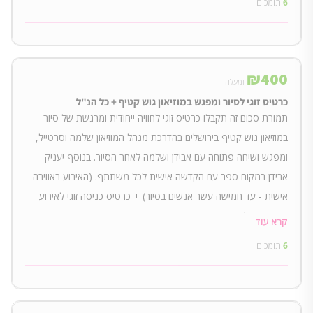
6
תומכים
₪
400
ומעלה
כרטיס זוגי לסיור ומפגש במוזיאון גוש קטיף + כל הנ"ל
תמורת סכום זה תקבלו כרטיס זוגי לחוויה ייחודית ומרגשת של סיור
במוזיאון גוש קטיף בירושלים בהדרכת מנהל המוזיאון שלמה וסרטייל,
ומפגש ושיחה פתוחה עם אבידן ושלמה לאחר הסיור. בנוסף יעניק
אבידן במקום ספר עם הקדשה אישית לכל משתתף. (האירוע באווירה
אישית - עד חמישה עשר אנשים בסיור) + כרטיס כניסה זוגי לאירוע
ההשקה של הספר
קרא עוד
6
תומכים