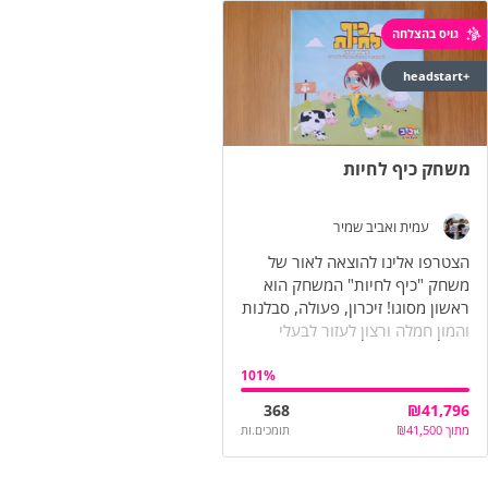
גויס בהצלחה
+headstart
משחק כיף לחיות
עמית ואביב שמיר
הצטרפו אלינו להוצאה לאור של
משחק "כיף לחיות" המשחק הוא
ראשון מסוגו! זיכרון, פעולה, סבלנות
והמון חמלה ורצון לעזור לבעלי
החיים ולהציל אותם!
101
%
368
₪
41,796
מתוך
41,500
₪
תומכים.ות