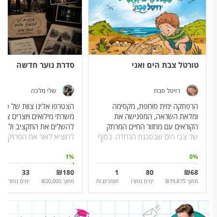
טורטל צבת הים ואני
סדרת נוער חדשה
רויטל סבח
שלי מלכה
הרפתקה ימית סוחפת, מקסימה
הצטרפו אלינו צוות של סטו
ומלאת השראה, המפגישה את
משרתי מילואים ויוצרים צעי
הקוראים עם מחזור החיים המרתק
להשלים את התקציב ולהצל
של צבי הים שבסכנת הכחדה. בסוף
להוציא לאור את הפרויקט.
הספר מכתב מיוחד מהצבה
וטיפי-צב
1
%
0
%
33
₪
180
1
80
₪
68
מתוך
19,875
₪
ימים נותרו
תומכים.ות
מתוך
20,000
₪
ימים נותרו