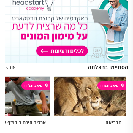
הסתיימו בהצלחה
עוד
גויס בהצלחה
גויס בהצלחה
הלביאה
ארכיב חינם-רודולף שטי