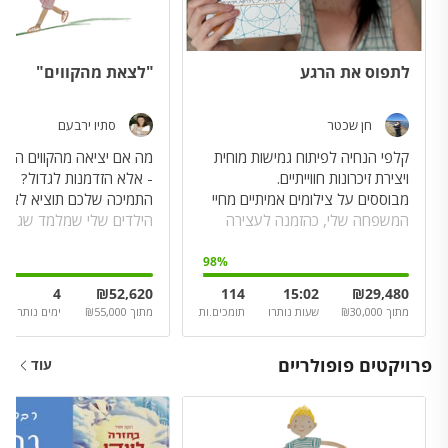
לתפוס את הרגע
"לצאת מהקווים"
חן שכטר
סתיו ירבעם
קלפי הנחיה לפיתוח גמישות מוחית
מה אם יציאה מהקווים היא 
מבוססים על צילומים אמיתיים מחיי
התמיכה שלכם תוציא לאור
המשפחה שלי, כהזמנה לעצירה
הילדים שלי שמלמד שגם טע
ולהקשבה לרגע.
יכולות להפוך להתחלה חדש
98
%
4
₪
52,620
114
15:02
₪
29,480
מתוך
30,000
₪
שעות נותרו
תומכים.ות
מתוך
55,000
₪
ימים נותרו
פרויקטים פופולריים
עוד