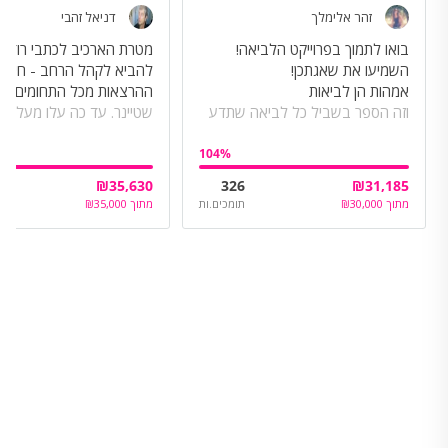
זהר אלימלך
דניאל זהבי
מטרת הארכיב לכתבי רודול
להביא לקהל הרחב - חינם 
ההרצאות מכל התחומים שנ
וזה הספר בשביל כל לביאה שתדע
שטיינר. עד כ
הרצאות לקריאה מקוונת חינ
104
%
₪
35,630
326
₪
31,185
מתוך
30,000
₪
תומכים.ות
מתוך
35,000
₪