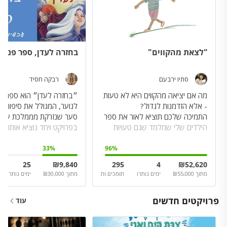
"לצאת מהקווים"
בחזרה לעדן, ספר פנטז
סתיו ירבעם
רבקה חסיד
מה אם יציאה מהקווים היא לא טעות
״בחזרה לעדן״ הוא ספר פנ
לנוער, המגולל את סיפורה
התמיכה שלכם תוציא לאור את ספר
סער שנזרקת מממלכת עדן.
הילדים שלי שמלמד שגם טעויות
בפרויקט ויחד נוציא אותו לא
יכולות להפוך להתחלה חדשה.
33
%
96
%
25
₪
9,840
295
4
₪
52,620
מתוך
55,000
₪
ימים נותרו
תומכים.ות
מתוך
30,000
₪
ימים נותרו
פרויקטים חדשים
עוד